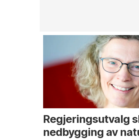
Regjerings­utvalg 
ned­bygging av nat