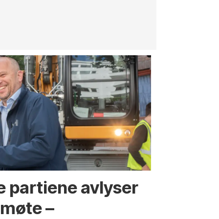
innenfor
jernbane, v
 partiene avlyser
fmøte –