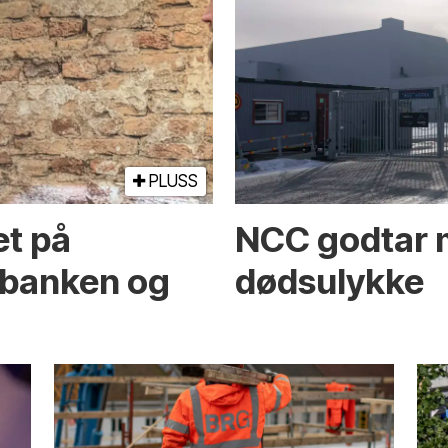
PLUSS
et på
NCC godtar m
banken og
dødsulykke