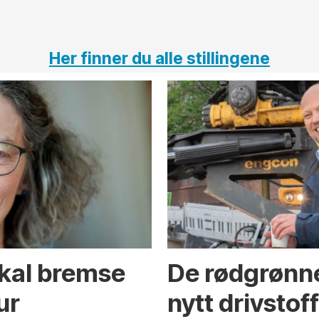
Her finner du alle stillingene
skal bremse
De rødgrønne
ur
nytt drivstof