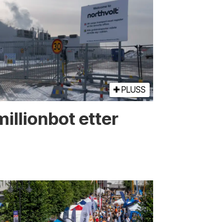
PLUSS
illionbot etter