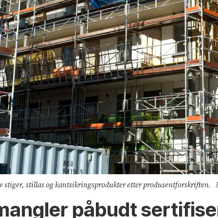
 stiger, stillas og kantsikringsprodukter etter produsentforskriften.
 mangler påbudt sertifise