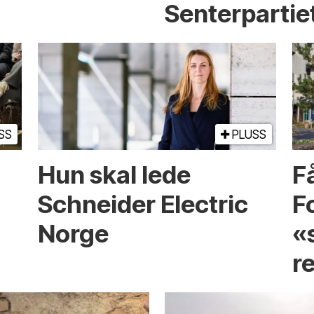
Senterpartie
SS
PLUSS
Hun skal lede
Få
Schneider Electric
F
Norge
«
r