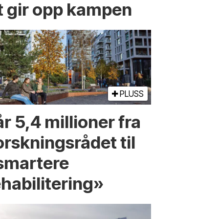
t gir opp kampen
PLUSS
r 5,4 millioner fra
orskningsrådet til
smartere
ehabilitering»