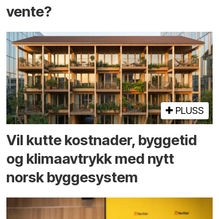
vente?
PLUSS
Vil kutte kostnader, byggetid
og klima­avtrykk med nytt
norsk bygge­system