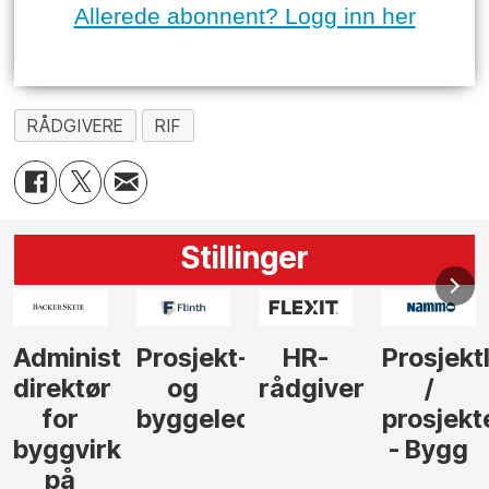
Allerede abonnent? Logg inn her
RÅDGIVERE
RIF
Stillinger
-
HR-
Prosjektleder
Vi
Anlegg
rådgiver
/
behøver
søker
der
prosjekteringsleder
elektrofagfolk
Driftsle
- Bygg
til å
Elektro
lede og
og