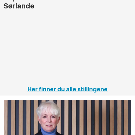
gjennomføre
Automas
større
til vårt
anleggsprosjekter
prosjekt
innenfor
OPS
elektro
Hålogal
på
jernbane,
vei og
tunneler
Her finner du alle stillingene