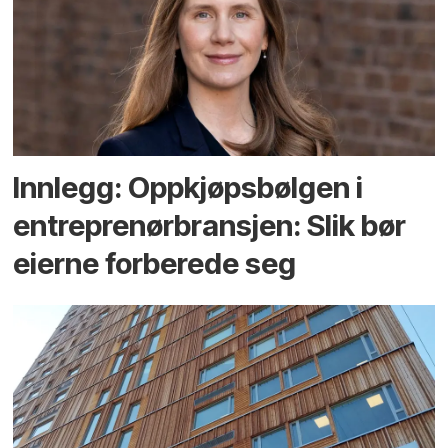
Innlegg: Oppkjøps­bølgen i
entreprenør­bransjen: Slik bør
eierne forberede seg