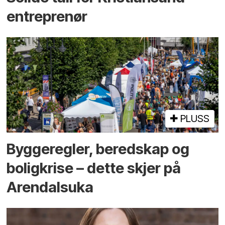
entreprenør
PLUSS
Bygge­regler, beredskap og
bolig­krise – dette skjer på
Arendals­uka