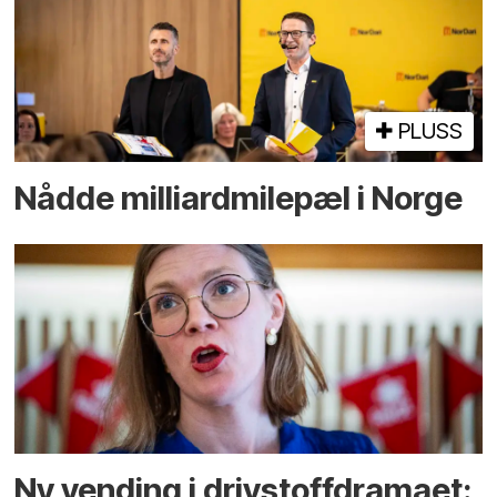
PLUSS
Nådde milliard­­milepæl i Norge
Ny vending i drivstoffdramaet: