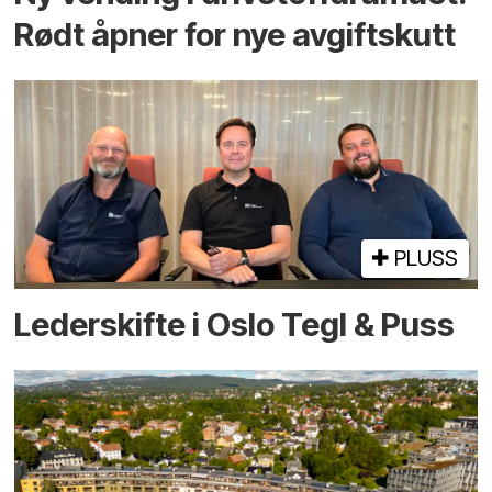
Rødt åpner for nye avgiftskutt
PLUSS
Lederskifte i Oslo Tegl & Puss