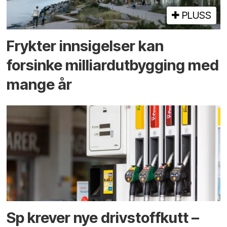
PLUSS
Frykter innsigelser kan
forsinke milliard­utbygging med
mange år
Sp krever nye drivstoffkutt –