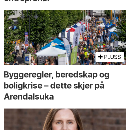
PLUSS
Bygge­regler, beredskap og
bolig­krise – dette skjer på
Arendals­uka