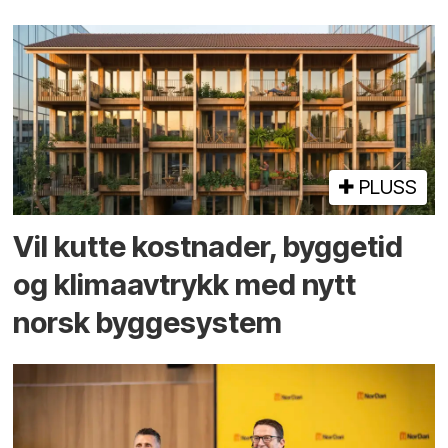
PLUSS
Vil kutte kostnader, byggetid
og klima­avtrykk med nytt
norsk bygge­system