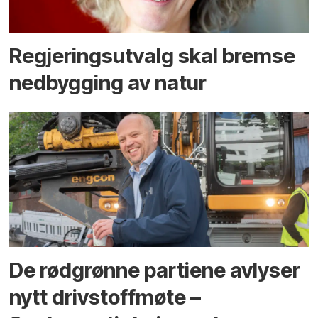
Regjerings­utvalg skal bremse
ned­bygging av natur
De rødgrønne partiene avlyser
nytt drivstoffmøte –