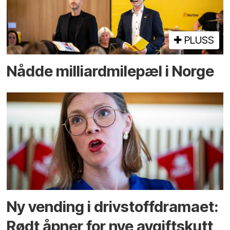
PLUSS
Nådde milliard­­milepæl i Norge
Ny vending i drivstoffdramaet:
Rødt åpner for nye avgiftskutt