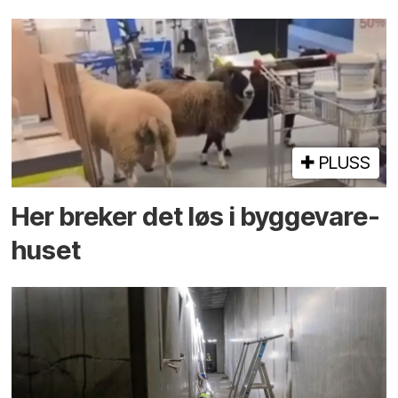
PLUSS
Her breker det løs i bygge­vare­
huset