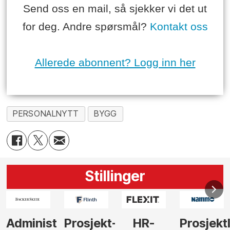
Send oss en mail, så sjekker vi det ut
for deg. Andre spørsmål?
Kontakt oss
Allerede abonnent? Logg inn her
PERSONALNYTT
BYGG
Stillinger
-
HR-
Prosjektleder
Vi
Anlegg