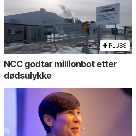
PLUSS
NCC godtar millionbot etter
dødsulykke