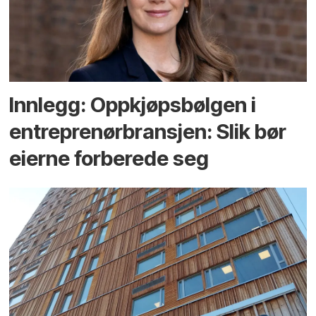
Innlegg: Oppkjøps­bølgen i
entreprenør­bransjen: Slik bør
eierne forberede seg