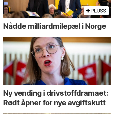
PLUSS
Nådde milliard­­milepæl i Norge
Ny vending i drivstoffdramaet:
Rødt åpner for nye avgiftskutt