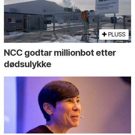
PLUSS
NCC godtar millionbot etter
dødsulykke