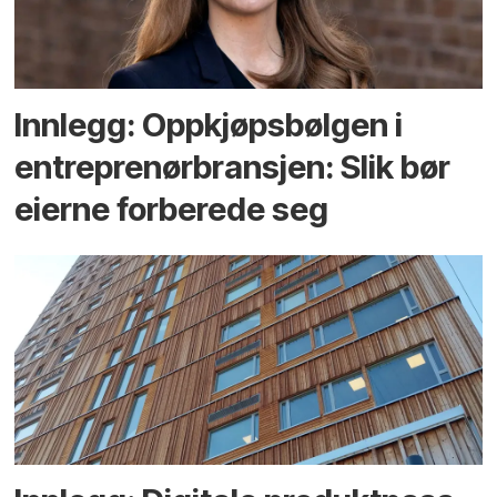
Innlegg: Oppkjøps­bølgen i
entreprenør­bransjen: Slik bør
eierne forberede seg