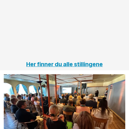
anleggsprosjekter
prosjekt
innenfor
OPS
elektro
Hålogal
på
jernbane,
vei og
tunneler
Her finner du alle stillingene