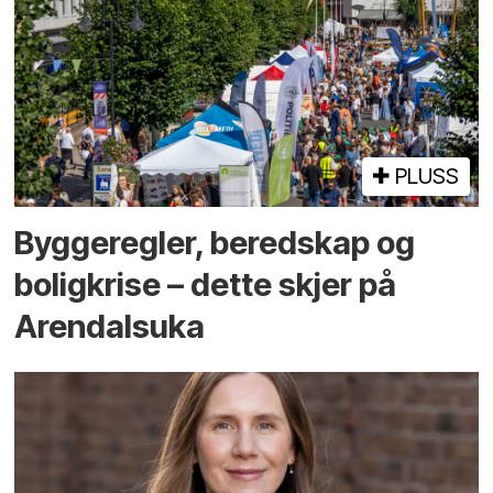
PLUSS
Bygge­regler, beredskap og
bolig­krise – dette skjer på
Arendals­uka