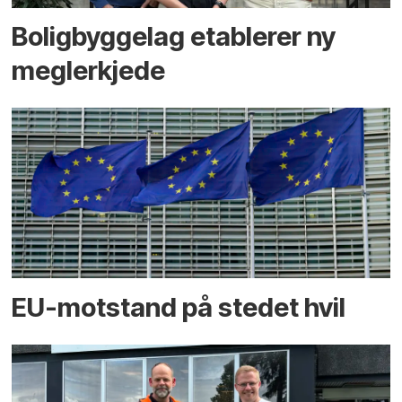
Boligbyggelag etablerer ny
megler­kjede
EU-motstand på stedet hvil