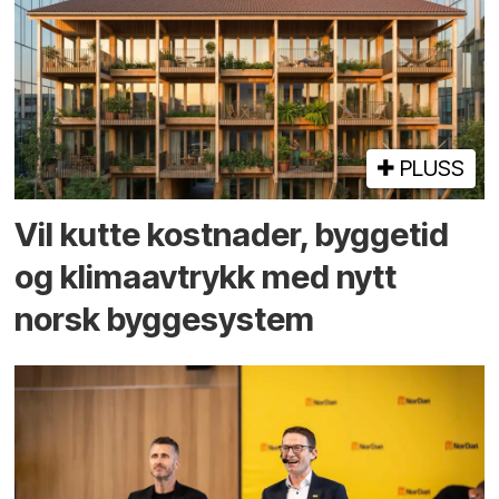
PLUSS
Vil kutte kostnader, byggetid
og klima­avtrykk med nytt
norsk bygge­system