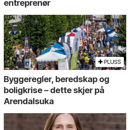
entreprenør
PLUSS
Bygge­regler, beredskap og
bolig­krise – dette skjer på
Arendals­uka