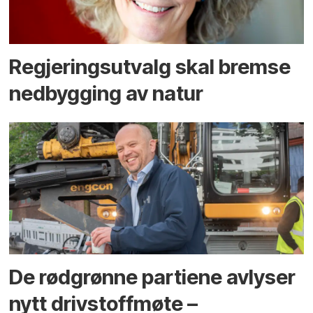
Regjerings­utvalg skal bremse
ned­bygging av natur
De rødgrønne partiene avlyser
nytt drivstoffmøte –