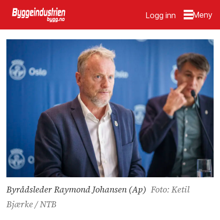
Logg inn
Byrådsleder Raymond Johansen (Ap)
Foto: Ketil
Bjærke / NTB