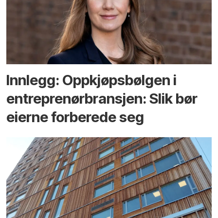
Innlegg: Oppkjøps­bølgen i
entreprenør­bransjen: Slik bør
eierne forberede seg