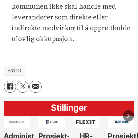
kommunen ikke skal handle med
leverandører som direkte eller
indirekte medvirker til å opprettholde
ulovlig okkupasjon.
BYGG
Stillinger
-
HR-
Prosjektleder
Vi
Anlegg