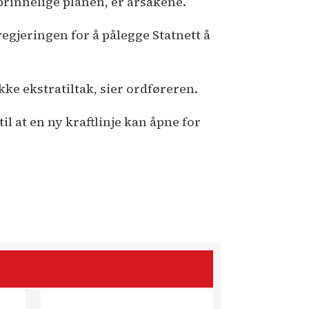
prinnelige planen, er årsakene.
egjeringen for å pålegge Statnett å
rekke ekstratiltak, sier ordføreren.
il at en ny kraftlinje kan åpne for