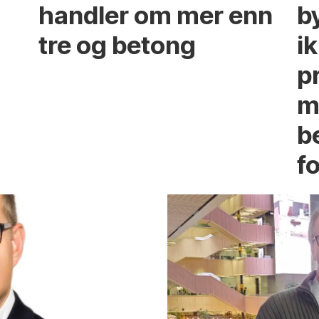
handler om mer enn
b
tre og betong
ik
p
m
b
fo