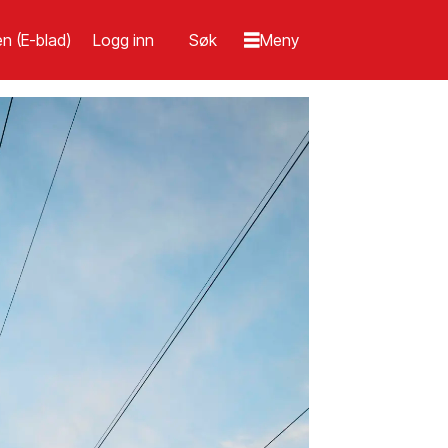
n (E-blad)
Logg inn