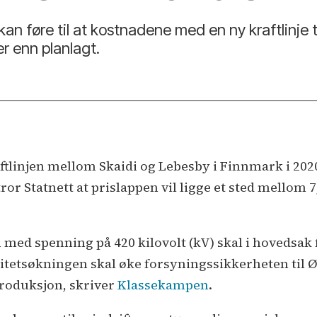
kan føre til at kostnadene med en ny kraftlinje 
er enn planlagt.
ftlinjen mellom Skaidi og Lebesby i Finnmark i 2020,
ror Statnett at prislappen vil ligge et sted mellom 7
n med spenning på 420 kilovolt (kV) skal i hovedsa
tetsøkningen skal øke forsynings­sikkerheten til Øs
produksjon, skriver
Klassekampen
.