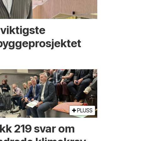
viktigste
bygge­­prosjektet
PLUSS
ikk 219 svar om