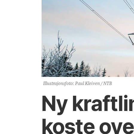
Illustrajonsfoto: Paul Kleiven / NTB
Ny kraftl
koste ove