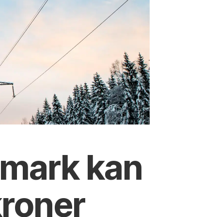
nnmark kan
kroner