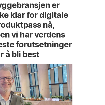
yggebransjen er
ke klar for digitale
roduktpass nå,
en vi har verdens
este forutsetninger
r å bli best