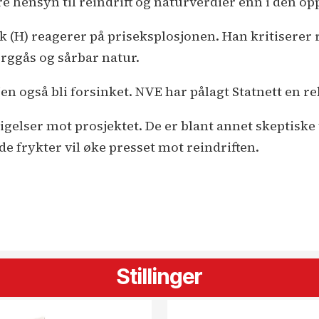
 hensyn til reindrift og naturverdier enn i den op
 (H) reagerer på priseksplosjonen. Han kritiserer r
verggås og sårbar natur.
tlinjen også bli forsinket. NVE har pålagt Statnett en 
gelser mot prosjektet. De er blant annet skeptiske t
e frykter vil øke presset mot reindriften.
Stillinger