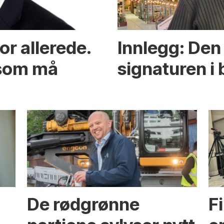
or allerede.
Innlegg: Den 
 som må
signaturen i 
De rødgrønne
F