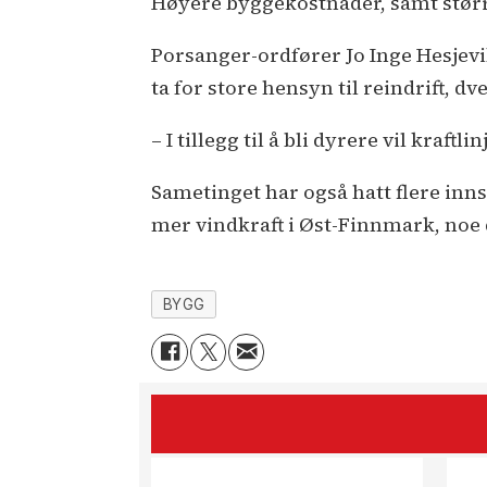
Høyere byggekostnader, samt større
Porsanger-ordfører Jo Inge Hesjevik
ta for store hensyn til reindrift, d
– I tillegg til å bli dyrere vil kraf
Sametinget har også hatt flere innsi
mer vindkraft i Øst-Finnmark, noe d
BYGG