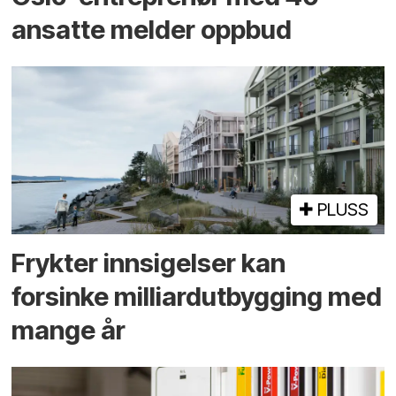
ansatte melder oppbud
PLUSS
Frykter innsigelser kan
forsinke milliard­utbygging med
mange år