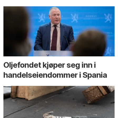
Oljefondet kjøper seg inn i
handels­eiendommer i Spania