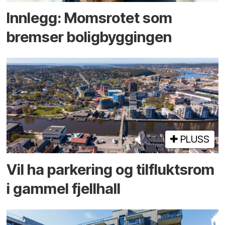
Innlegg: Moms­rotet som
bremser bolig­byggingen
PLUSS
Vil ha parkering og tilflukts­rom
i gammel fjellhall