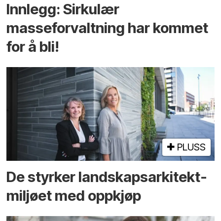
Innlegg: Sirkulær
masseforvaltning har kommet
for å bli!
PLUSS
De styrker landskaps­arkitekt­
miljøet med oppkjøp