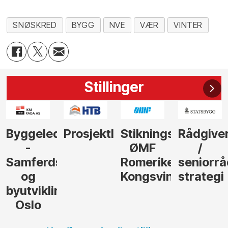
SNØSKRED
BYGG
NVE
VÆR
VINTER
Stillinger
der
Prosjektleder
Stikningsingeniør
Rådgiver
Anleggs
ØMF
/
til
sel
Romerike
seniorrådgiver
hotellpr
Kongsvinger
strategi
i Gulen
ng,