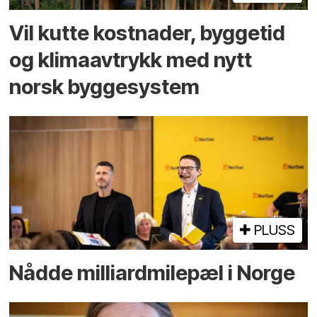
Vil kutte kostnader, byggetid
og klima­avtrykk med nytt
norsk bygge­system
PLUSS
Nådde milliard­­milepæl i Norge