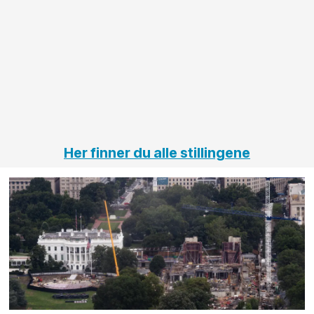
innenfor
OPS
elektro
Hålogal
på
jernbane,
vei og
tunneler
Her finner du alle stillingene