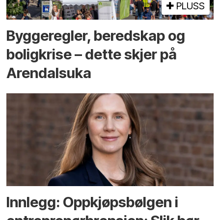
PLUSS
Bygge­regler, beredskap og
bolig­krise – dette skjer på
Arendals­uka
Innlegg: Oppkjøps­bølgen i