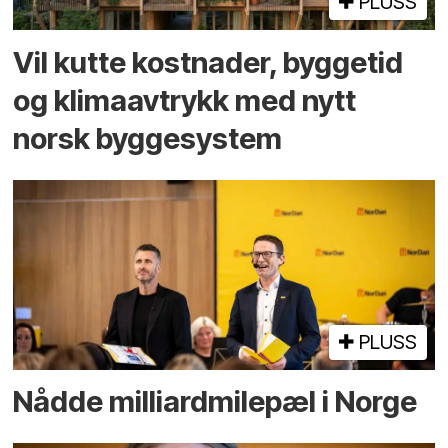
PLUSS
Vil kutte kostnader, byggetid
og klima­avtrykk med nytt
norsk bygge­system
PLUSS
Nådde milliard­­milepæl i Norge