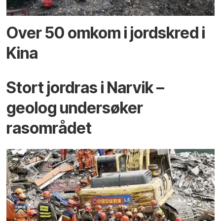
Over 50 omkom i jord­skred i
Kina
Stort jordras i Narvik –
geolog undersøker
rasområdet