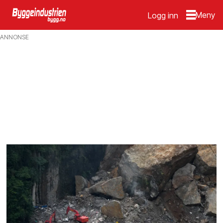
Logg inn
Emne:
ANNONSE
skred