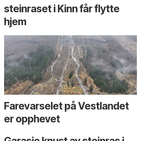
steinraset i Kinn får flytte
hjem
Farevarselet på Vestlandet
er opphevet
Garasje knust av steinras i