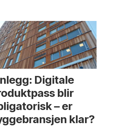
nnlegg: Digitale
roduktpass blir
ligatorisk – er
yggebransjen klar?