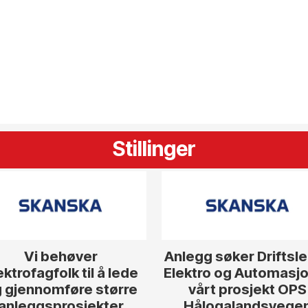
Stillinger
Vi behøver
Anlegg søker Driftsl
ektrofagfolk til å lede
Elektro og Automasjon
 gjennomføre større
vårt prosjekt OPS
anleggsprosjekter
Hålogalandsvege