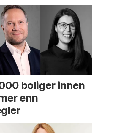
.000 boliger innen
 mer enn
egler