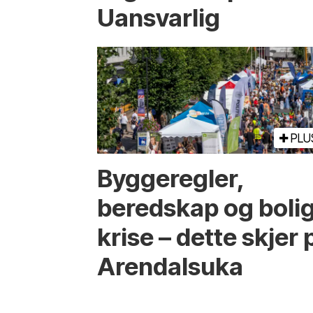
Uansvarlig
PLU
Bygge­regler,
beredskap og boli
krise – dette skjer 
Arendals­uka