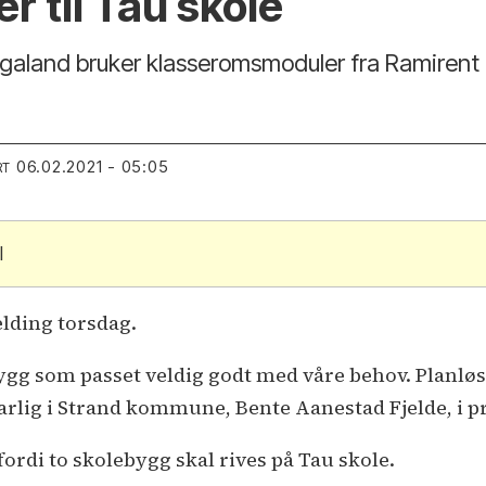
 til Tau skole
ogaland bruker klasseromsmoduler fra Ramirent
06.02.2021 - 05:05
RT
l
lding torsdag.
gg som passet veldig godt med våre behov. Planløs
arlig i Strand kommune, Bente Aanestad Fjelde, i 
ordi to skolebygg skal rives på Tau skole.