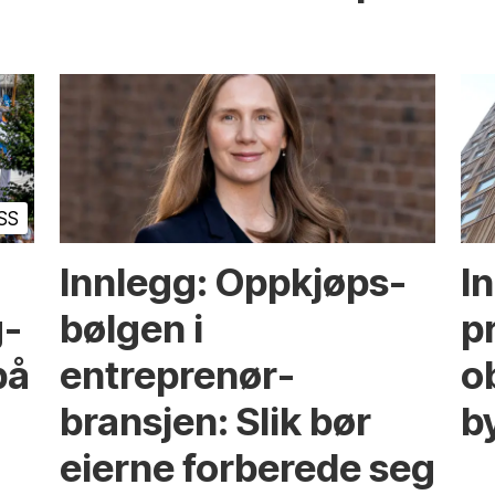
SS
Innlegg: Oppkjøps­
I
g­
bølgen i
p
på
entreprenør­
ob
bransjen: Slik bør
b
eierne forberede seg