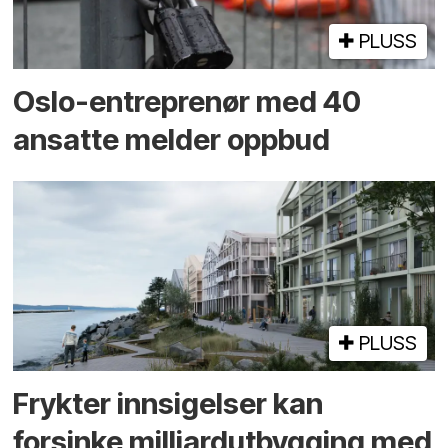
PLUSS
Oslo-entreprenør med 40
ansatte melder oppbud
PLUSS
Frykter innsigelser kan
forsinke milliard­utbygging med