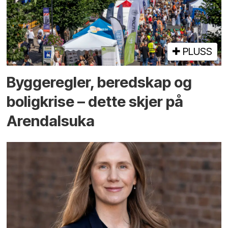
PLUSS
Bygge­regler, beredskap og
bolig­krise – dette skjer på
Arendals­uka