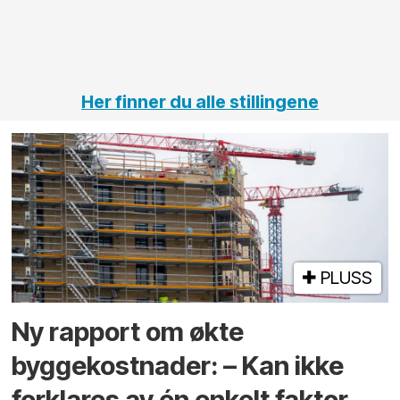
jernbane,
vei og
tunneler
Her finner du alle stillingene
PLUSS
Ny rapport om økte
byggekostnader: – Kan ikke
forklares av én enkelt faktor