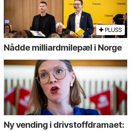
PLUSS
Nådde milliard­­milepæl i Norge
Ny vending i drivstoffdramaet: