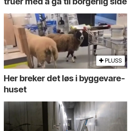
truer med å gå til borgerlig side
PLUSS
Her breker det løs i bygge­vare­
huset