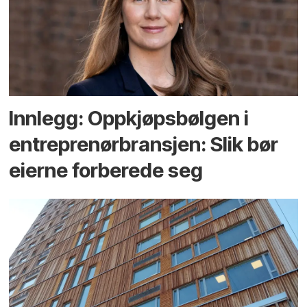
Innlegg: Oppkjøps­bølgen i
entreprenør­bransjen: Slik bør
eierne forberede seg