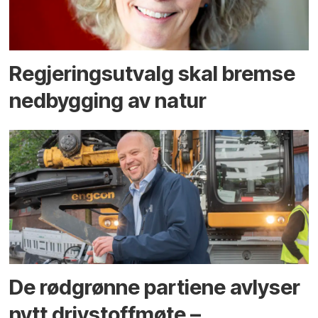
Regjerings­utvalg skal bremse
ned­bygging av natur
De rødgrønne partiene avlyser
nytt drivstoffmøte –