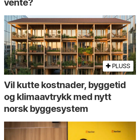
vente?
PLUSS
Vil kutte kostnader, byggetid
og klima­avtrykk med nytt
norsk bygge­system