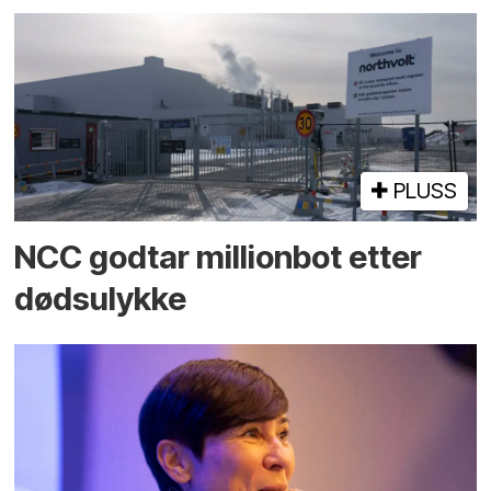
PLUSS
NCC godtar millionbot etter
dødsulykke