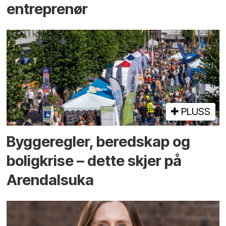
entreprenør
PLUSS
Bygge­regler, beredskap og
bolig­krise – dette skjer på
Arendals­uka