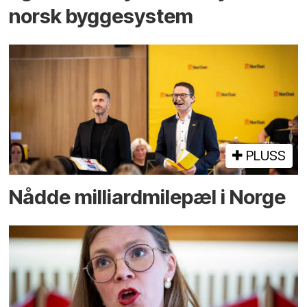
norsk bygge­system
PLUSS
Nådde milliard­­milepæl i Norge