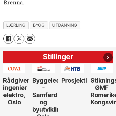
Brenna.
LÆRLING
BYGG
UTDANNING
Stillinger
nde
Byggeleder
Prosjektleder
Stikningsingeniør
Rådgive
-
ØMF
/
Samferdsel
Romerike
seniorrå
og
Kongsvinger
strategi
byutvikling,