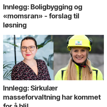
Innlegg: Boligbygging og
«momsran» - forslag til
løsning
Innlegg: Sirkulær
masseforvaltning har kommet
for å bli!