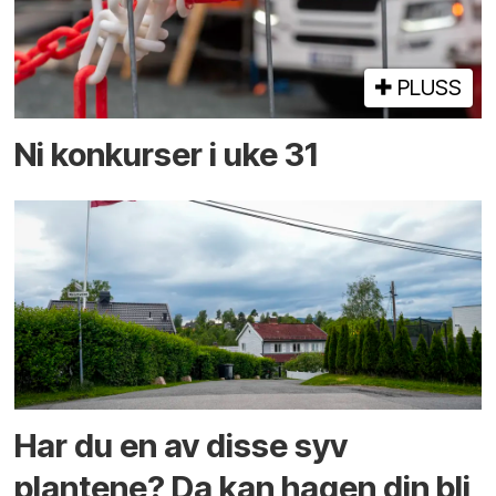
PLUSS
Ni konkurser i uke 31
Har du en av disse syv
plantene? Da kan hagen din bli