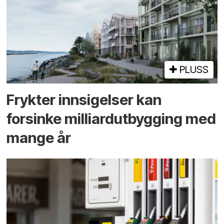
PLUSS
Frykter innsigelser kan
forsinke milliard­utbygging med
mange år