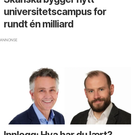
universitets­campus for
rundt én milliard
ANNONSE
Innlegg: Hva har du lært?