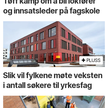
Tøff kamp om å bli lokfører
og innsatsleder på fagskole
PLUSS
Slik vil fylkene møte veksten
i antall søkere til yrkesfag