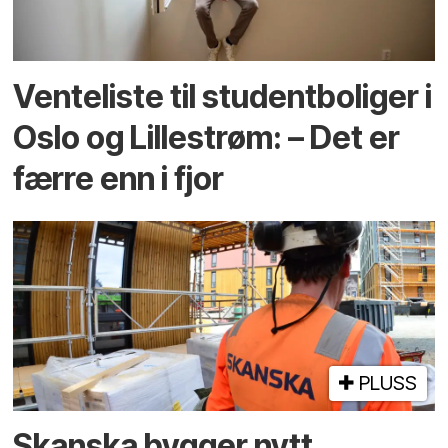
Venteliste til student­boliger i
Oslo og Lillestrøm: – Det er
færre enn i fjor
PLUSS
Skanska bygger nytt