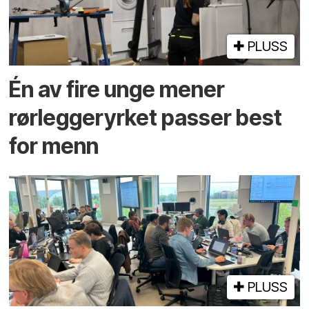
PLUSS
Én av fire unge mener
rørlegger­yrket passer best
for menn
PLUSS