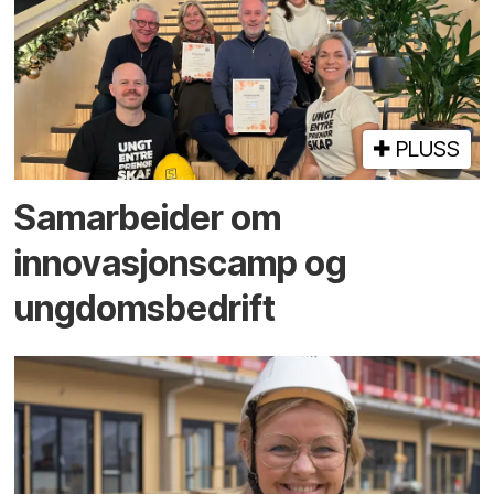
PLUSS
Samarbeider om
innovasjons­camp og
ungdoms­bedrift