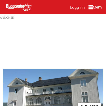
Logg inn
Emne:
ANNONSE
utdanning