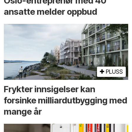
Oslo-entreprenør med 40
ansatte melder oppbud
PLUSS
Frykter innsigelser kan
forsinke milliard­utbygging med
mange år