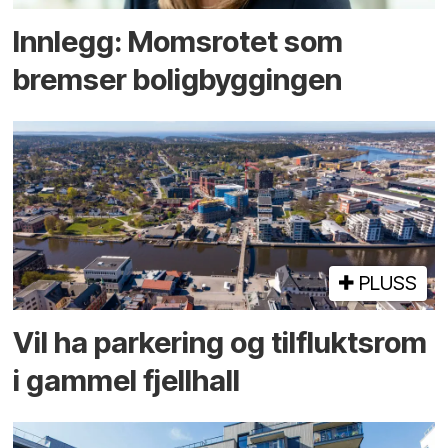
Innlegg: Moms­rotet som
bremser bolig­byggingen
PLUSS
Vil ha parkering og tilflukts­rom
i gammel fjellhall