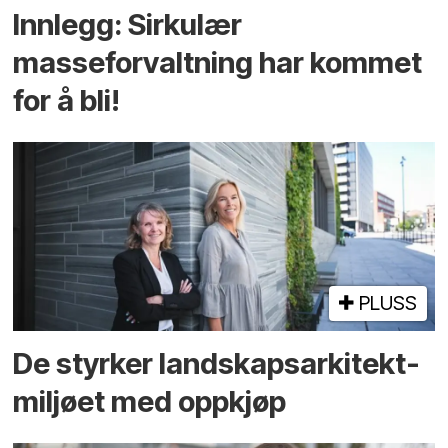
Innlegg: Sirkulær
masseforvaltning har kommet
for å bli!
PLUSS
De styrker landskaps­arkitekt­
miljøet med oppkjøp