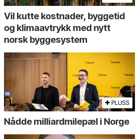
Vil kutte kostnader, byggetid
og klima­avtrykk med nytt
norsk bygge­system
PLUSS
Nådde milliard­­milepæl i Norge