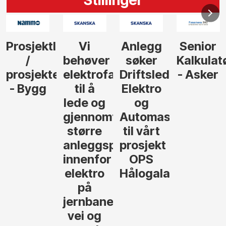
Anlegg
Senior
Senior
Prosjekt
søker
Kalkulatør
Tilbudsleder
r
agfolk
Driftsleder
- Asker
Anlegg
Elektro
- Oslo
og
føre
Automasjon
til vårt
rosjekter
prosjekt
OPS
Hålogalandsvegen
,