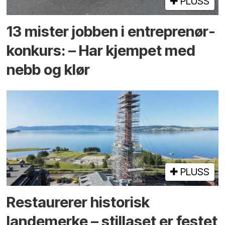
PLUSS
13 mister jobben i entreprenør­
konkurs: – Har kjempet med
nebb og klør
PLUSS
Restaurerer historisk
landemerke – stillaset er festet