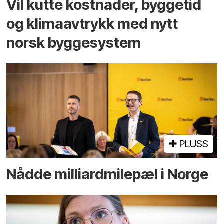
Vil kutte kostnader, byggetid
og klima­avtrykk med nytt
norsk bygge­system
PLUSS
Nådde milliard­­milepæl i Norge