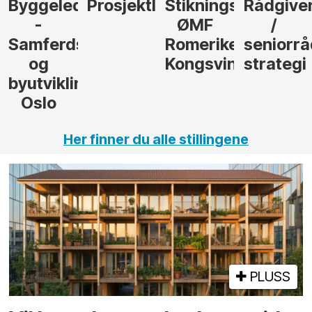
eder
Prosjektleder
Stikningsingeniør
Rådgiver
Anlegg
ØMF
/
til
dsel
Romerike
seniorrådgiver
hotellp
Kongsvinger
strategi
i Gulen
ling,
Her finner du alle stillingene
PLUSS