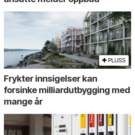
PLUSS
Frykter innsigelser kan
forsinke milliard­utbygging med
mange år