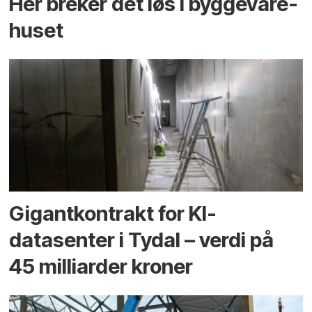
Her breker det løs i bygge­vare­
huset
Gigantkontrakt for KI-
datasenter i Tydal – verdi på
45 milliarder kroner