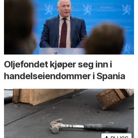
Oljefondet kjøper seg inn i
handels­eiendommer i Spania