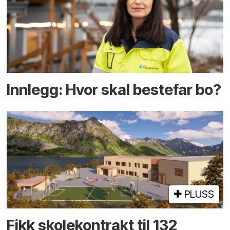
Innlegg: Hvor skal bestefar bo?
PLUSS
Fikk skole­kontrakt til 132