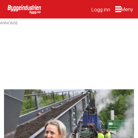
Logg inn
Emne:
ANNONSE
jord