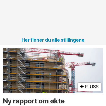
elektro
Hålogal
på
jernbane,
vei og
tunneler
Her finner du alle stillingene
PLUSS
Ny rapport om økte