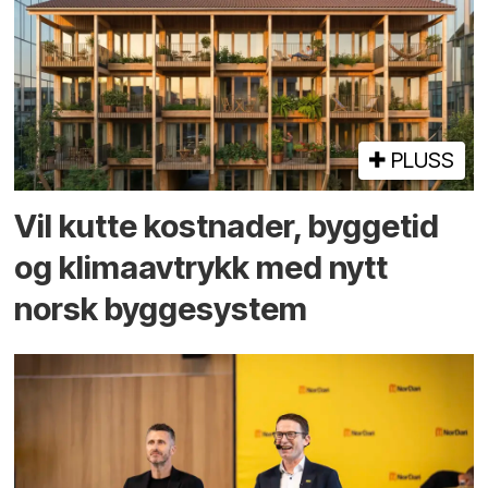
PLUSS
Vil kutte kostnader, byggetid
og klima­avtrykk med nytt
norsk bygge­system