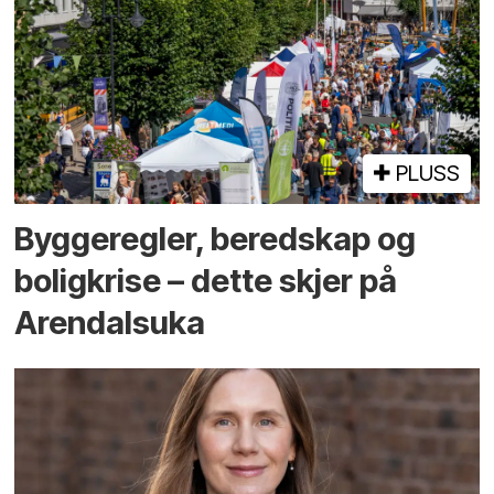
PLUSS
Bygge­regler, beredskap og
bolig­krise – dette skjer på
Arendals­uka