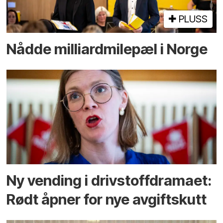
PLUSS
Nådde milliard­­milepæl i Norge
Ny vending i drivstoffdramaet:
Rødt åpner for nye avgiftskutt