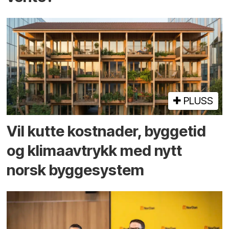
PLUSS
Vil kutte kostnader, byggetid
og klima­avtrykk med nytt
norsk bygge­system