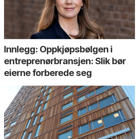
Innlegg: Oppkjøps­bølgen i
entreprenør­bransjen: Slik bør
eierne forberede seg