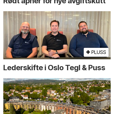
Rødt åpner for nye avgiftskutt
PLUSS
Lederskifte i Oslo Tegl & Puss