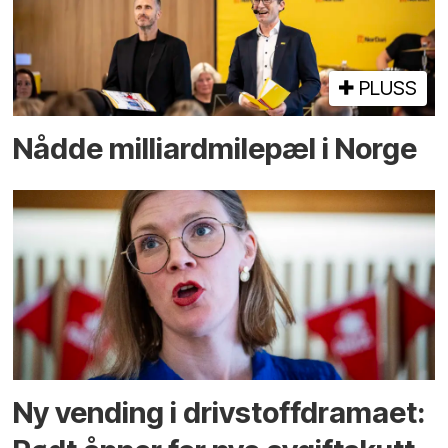
PLUSS
Nådde milliard­­milepæl i Norge
Ny vending i drivstoffdramaet: