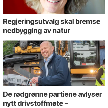
Regjerings­utvalg skal bremse
ned­bygging av natur
De rødgrønne partiene avlyser
nytt drivstoffmøte –