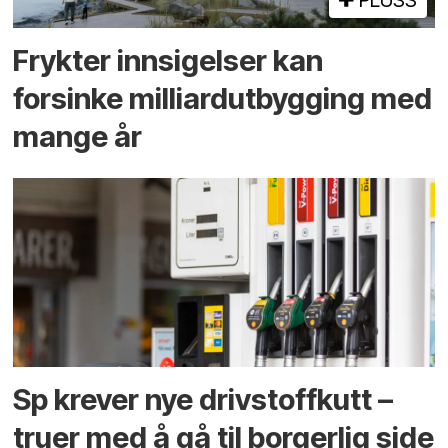
PLUSS
Frykter innsigelser kan
forsinke milliard­utbygging med
mange år
Sp krever nye drivstoffkutt –
truer med å gå til borgerlig side