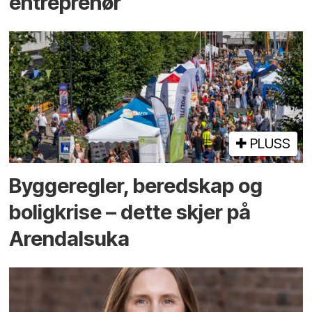
entreprenør
PLUSS
Bygge­regler, beredskap og
bolig­krise – dette skjer på
Arendals­uka