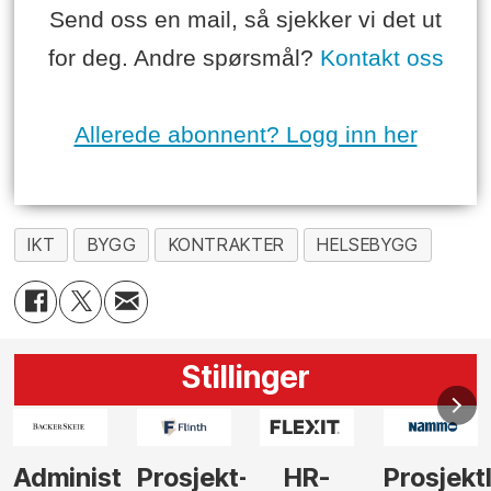
Send oss en mail, så sjekker vi det ut
for deg. Andre spørsmål?
Kontakt oss
Allerede abonnent? Logg inn her
IKT
BYGG
KONTRAKTER
HELSEBYGG
Stillinger
-
HR-
Prosjektleder
Vi
Anlegg