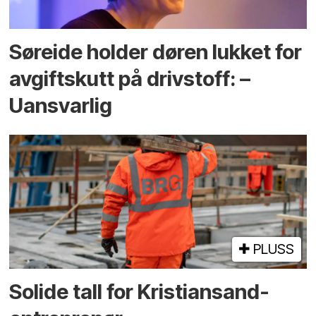
Søreide holder døren lukket for
avgiftskutt på drivstoff: –
Uansvarlig
PLUSS
Solide tall for Kristiansand-