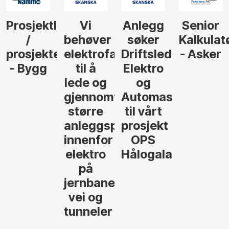
Prosjektleder
Vi
Anlegg
Senior
/
behøver
søker
Kalkulat
prosjekteringsleder
elektrofagfolk
Driftsleder
- Asker
- Bygg
til å
Elektro
lede og
og
gjennomføre
Automasjon
større
til vårt
anleggsprosjekter
prosjekt
innenfor
OPS
elektro
Hålogalandsvege
på
jernbane,
vei og
tunneler