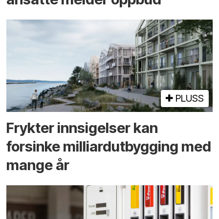
PLUSS
Frykter innsigelser kan
forsinke milliard­utbygging med
mange år