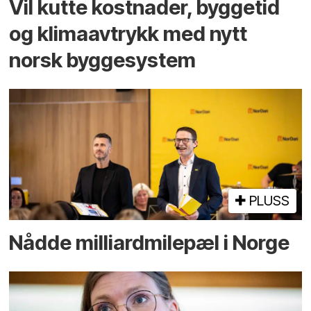
Vil kutte kostnader, byggetid
og klima­avtrykk med nytt
norsk bygge­system
PLUSS
Nådde milliard­­milepæl i Norge