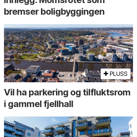
bremser bolig­byggingen
PLUSS
Vil ha parkering og tilflukts­rom
i gammel fjellhall