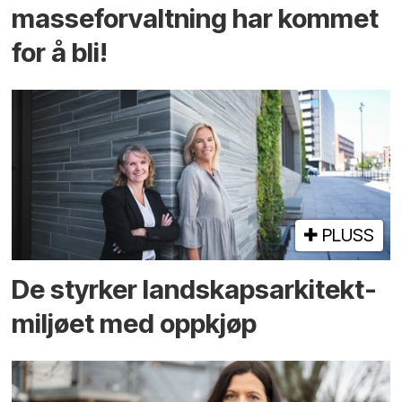
masseforvaltning har kommet
for å bli!
PLUSS
De styrker landskaps­arkitekt­
miljøet med oppkjøp