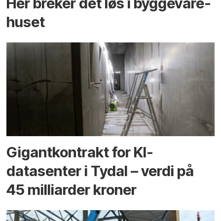
Her breker det løs i bygge­vare­
huset
Gigantkontrakt for KI-
datasenter i Tydal – verdi på
45 milliarder kroner