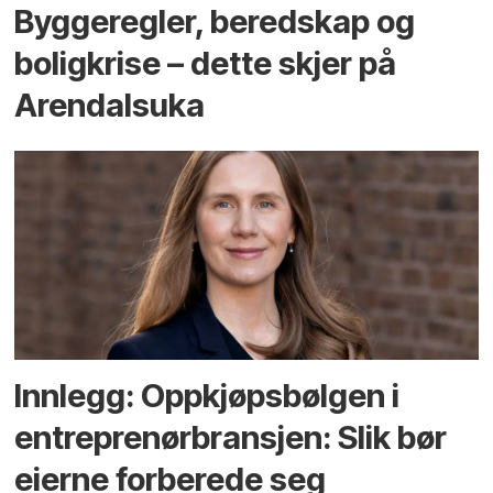
Bygge­regler, beredskap og
bolig­krise – dette skjer på
Arendals­uka
Innlegg: Oppkjøps­bølgen i
entreprenør­bransjen: Slik bør
eierne forberede seg