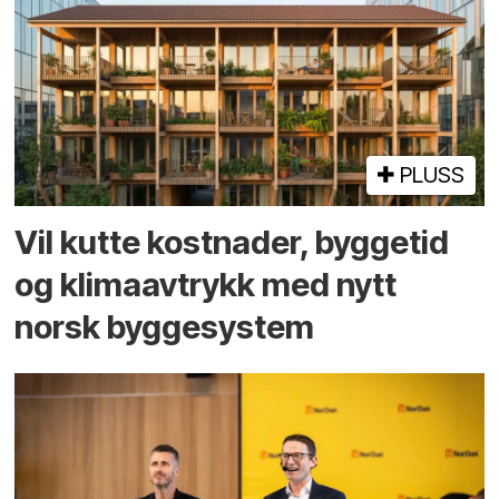
PLUSS
Vil kutte kostnader, byggetid
og klima­avtrykk med nytt
norsk bygge­system