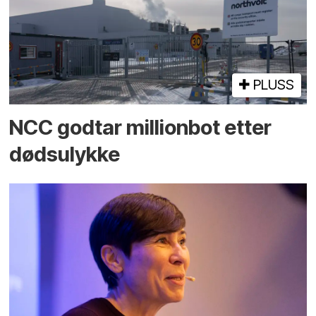
PLUSS
NCC godtar millionbot etter
dødsulykke