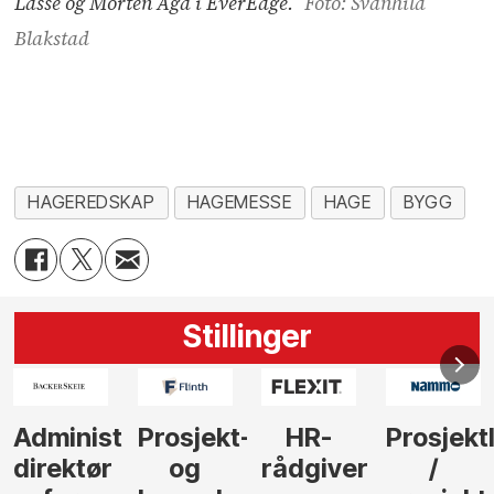
Lasse og Morten Aga i EverEdge.
Foto: Svanhild
Blakstad
HAGEREDSKAP
HAGEMESSE
HAGE
BYGG
Stillinger
-
HR-
Prosjektleder
Vi
Anlegg
rådgiver
/
behøver
søker