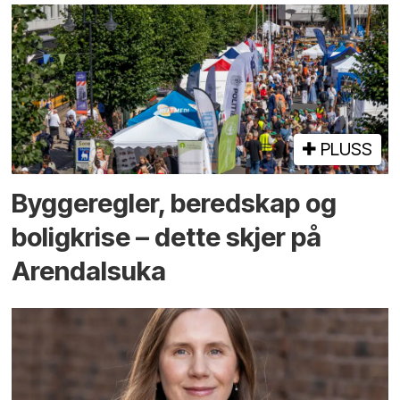
PLUSS
Bygge­regler, beredskap og
bolig­krise – dette skjer på
Arendals­uka