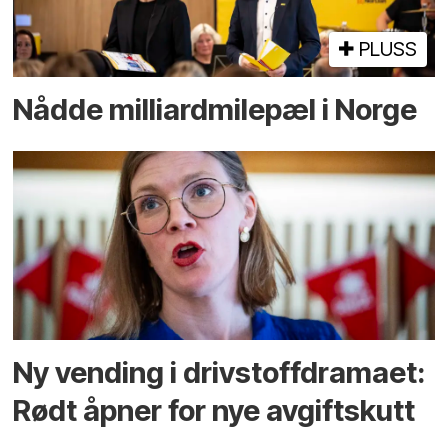
PLUSS
Nådde milliard­­milepæl i Norge
Ny vending i drivstoffdramaet:
Rødt åpner for nye avgiftskutt