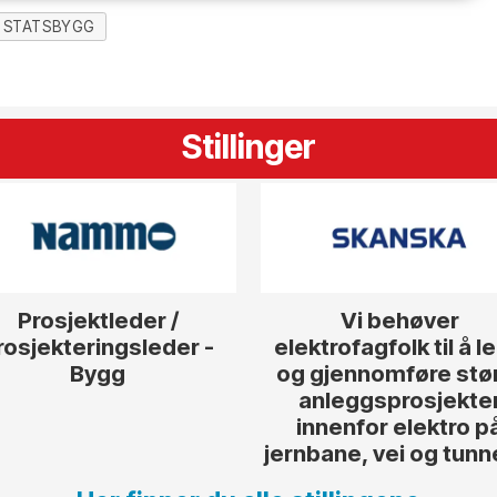
STATSBYGG
Stillinger
Prosjektleder /
Vi behøver
rosjekteringsleder -
elektrofagfolk til å l
Bygg
og gjennomføre stø
anleggsprosjekte
innenfor elektro p
jernbane, vei og tunn