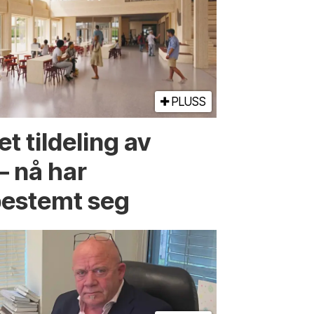
PLUSS
t tildeling av
– nå har
estemt seg