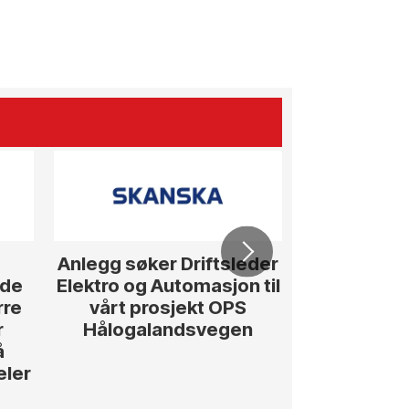
Anlegg søker Driftsleder
Senior Kalk
ede
Elektro og Automasjon til
rre
vårt prosjekt OPS
r
Hålogalandsvegen
å
eler