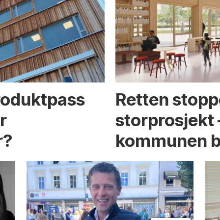
produktpass
Retten stoppe
r
storprosjekt 
r?
kommunen b