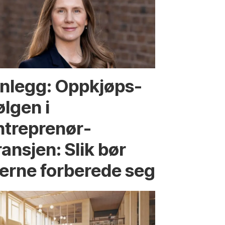
nnlegg: Oppkjøps­
ølgen i
ntreprenør­
ansjen: Slik bør
ierne forberede seg