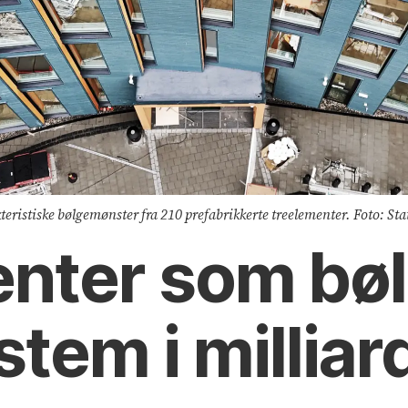
kteristiske bølgemønster fra 210 prefabrikkerte treelementer. Foto: S
nter som bøl
tem i milliar