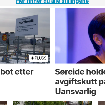
Her finner du alle stillingene
PLUSS
bot etter
Søreide holde
avgiftskutt på
Uansvarlig