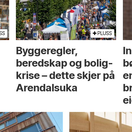
SS
PLUSS
Bygge­regler,
I
beredskap og bolig­
b
krise – dette skjer på
e
Arendals­uka
br
e