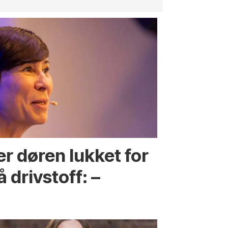
r døren lukket for
 drivstoff: –