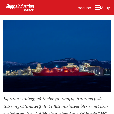
Logg inn
Equinors anlegg på Melkøya utenfor Hammerfest.
Gassen fra Snøhvitfeltet i Barentshavet blir sendt dit i
rørledning, for så å bli eksportert i spesialbygde LNG-