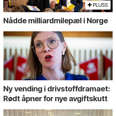
PLUSS
Nådde milliard­­milepæl i Norge
Ny vending i drivstoffdramaet:
Rødt åpner for nye avgiftskutt