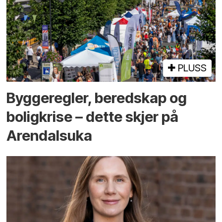
PLUSS
Bygge­regler, beredskap og
bolig­krise – dette skjer på
Arendals­uka