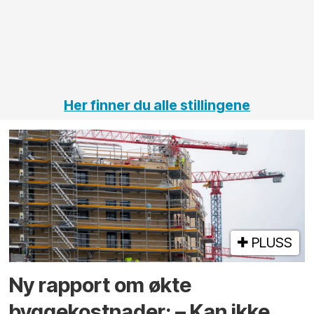
på
jernbane,
vei og
tunneler
Her finner du alle stillingene
PLUSS
Ny rapport om økte
byggekostnader: – Kan ikke