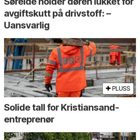
Søreide holder døren lukket for
avgiftskutt på drivstoff: –
Uansvarlig
PLUSS
Solide tall for Kristiansand-
entreprenør