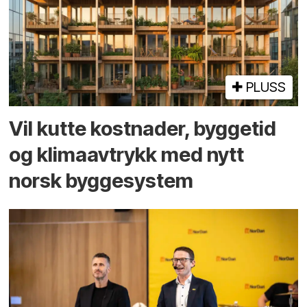
PLUSS
Vil kutte kostnader, byggetid
og klima­avtrykk med nytt
norsk bygge­system