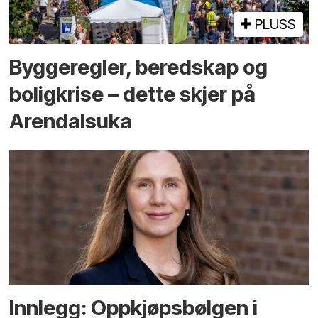
PLUSS
Bygge­regler, beredskap og
bolig­krise – dette skjer på
Arendals­uka
Innlegg: Oppkjøps­bølgen i