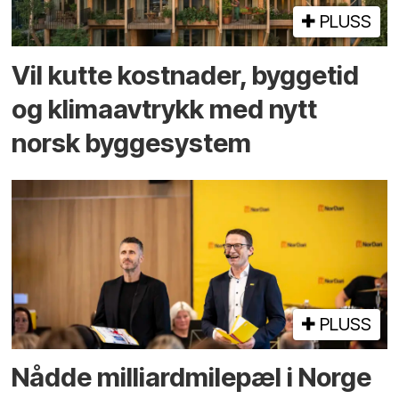
PLUSS
Vil kutte kostnader, byggetid
og klima­avtrykk med nytt
norsk bygge­system
PLUSS
Nådde milliard­­milepæl i Norge