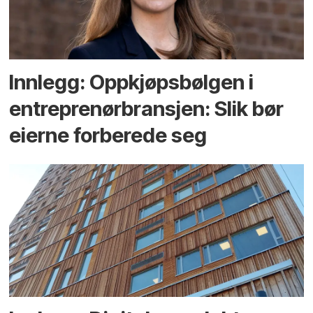
Innlegg: Oppkjøps­bølgen i
entreprenør­bransjen: Slik bør
eierne forberede seg