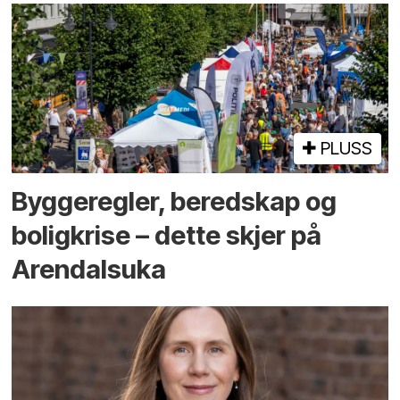
PLUSS
Bygge­regler, beredskap og
bolig­krise – dette skjer på
Arendals­uka