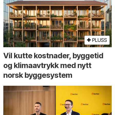
PLUSS
Vil kutte kostnader, byggetid
og klima­avtrykk med nytt
norsk bygge­system