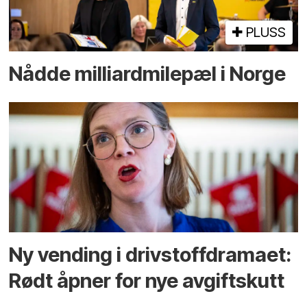
PLUSS
Nådde milliard­­milepæl i Norge
Ny vending i drivstoffdramaet:
Rødt åpner for nye avgiftskutt