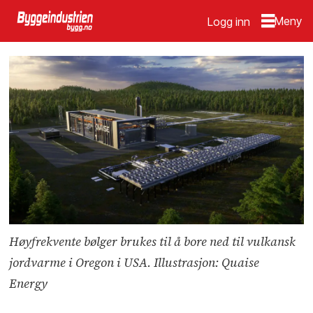
Logg inn
Høyfrekvente bølger brukes til å bore ned til vulkansk
jordvarme i Oregon i USA. Illustrasjon: Quaise
Energy