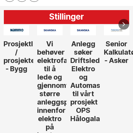
Stillinger
Anlegg
Senior
Senior
Prosjekt
søker
Kalkulatør
Tilbudsleder
r
agfolk
Driftsleder
- Asker
Anlegg
Elektro
- Oslo
og
føre
Automasjon
til vårt
rosjekter
prosjekt
OPS
Hålogalandsvegen