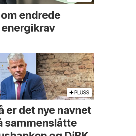
r om endrede
 energikrav
PLUSS
å er det nye navnet
å sammenslåtte
usbanken og DiBK