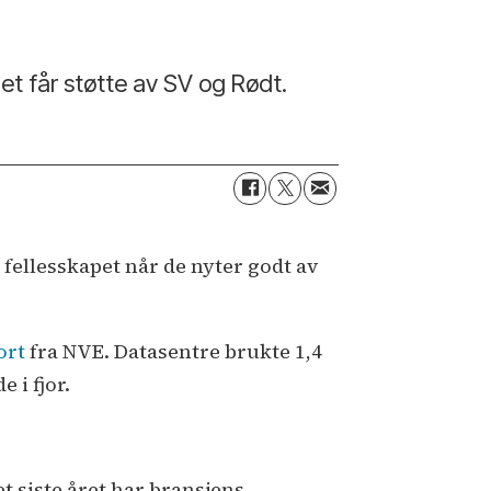
iet får støtte av SV og Rødt.
 fellesskapet når de nyter godt av
ort
fra NVE. Datasentre brukte 1,4
 i fjor.
et siste året har bransjens