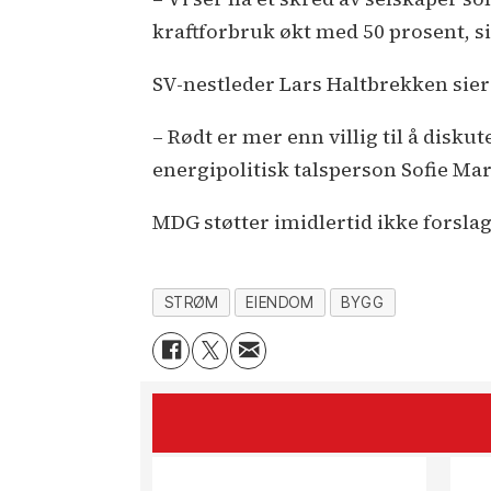
kraftforbruk økt med 50 prosent, s
SV-nestleder Lars Haltbrekken sier p
– Rødt er mer enn villig til å diskut
energipolitisk talsperson Sofie Ma
MDG støtter imidlertid ikke forslag
STRØM
EIENDOM
BYGG