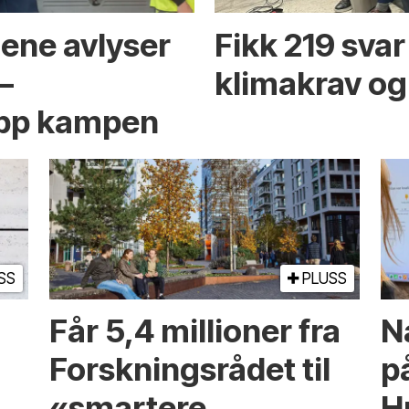
ene avlyser
Fikk 219 sva
–
klimakrav og
 opp kampen
SS
PLUSS
Får 5,4 millioner fra
N
Forskningsrådet til
p
«smartere
H