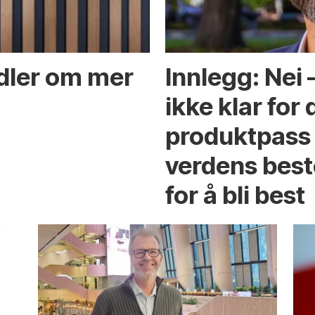
ndler om mer
Innlegg: Nei
ikke klar for 
produktpass 
verdens best
for å bli best