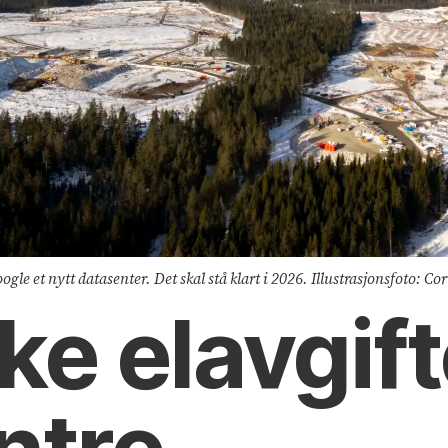
le et nytt datasenter. Det skal stå klart i 2026. Illustrasjonsfoto: C
øke elavgif