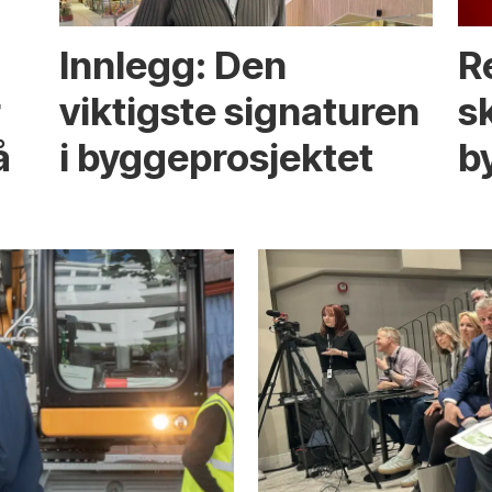
Innlegg: Den
R
r
viktigste signaturen
s
å
i bygge­­prosjektet
b