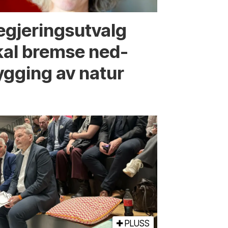
egjerings­utvalg
kal bremse ned­
ygging av natur
PLUSS