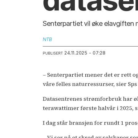
datase
Senterpartiet vil øke elavgiften 
NTB
24.11.2025 - 07:28
PUBLISERT
– Senterpartiet mener det er rett o
våre felles naturressurser, sier Sp
Datasentrenes strømforbruk har økt
terawattimer første halvår i 2025,
I dag står bransjen for rundt 1 pro
– Vi ser nå et skred av selskaper so