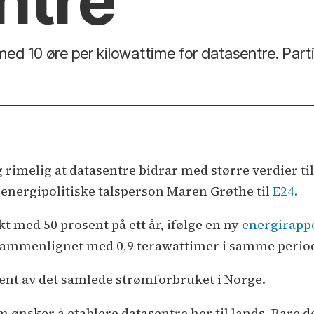
ntre
med 10 øre per kilowattime for datasentre. Part
g rimelig at datasentre bidrar med større verdier til
s energipolitiske talsperson Maren Grøthe til
E24
.
 med 50 prosent på ett år, ifølge en ny
energirapp
 sammenlignet med 0,9 terawattimer i samme periode
sent av det samlede strømforbruket i Norge.
m ønsker å etablere datasentre her til lands. Bare d