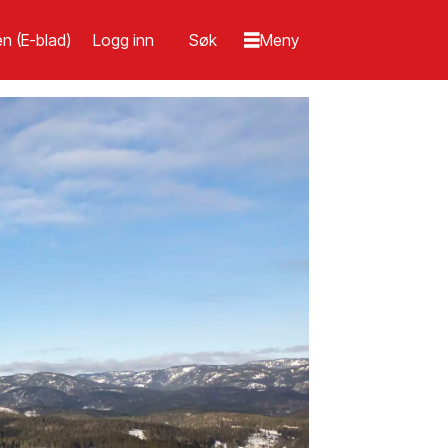
n (E-blad)
Logg inn