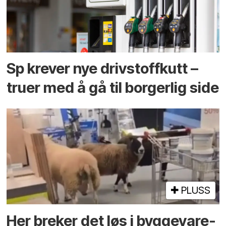
Sp krever nye drivstoffkutt –
truer med å gå til borgerlig side
PLUSS
Her breker det løs i bygge­vare­