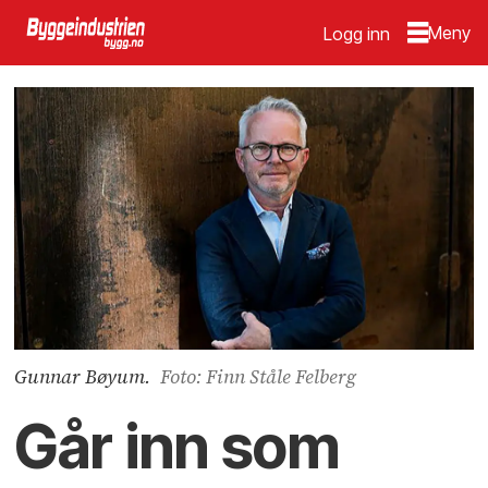
Logg inn
Gunnar Bøyum.
Foto: Finn Ståle Felberg
Går inn som