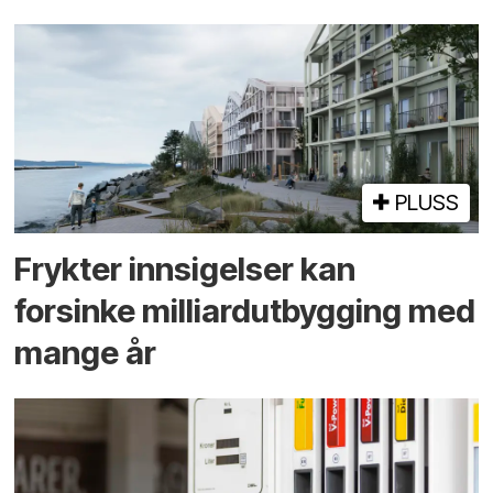
PLUSS
Frykter innsigelser kan
forsinke milliard­utbygging med
mange år