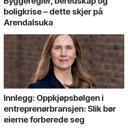
Bygge­regler, beredskap og
bolig­krise – dette skjer på
Arendals­uka
Innlegg: Oppkjøps­bølgen i
entreprenør­bransjen: Slik bør
eierne forberede seg