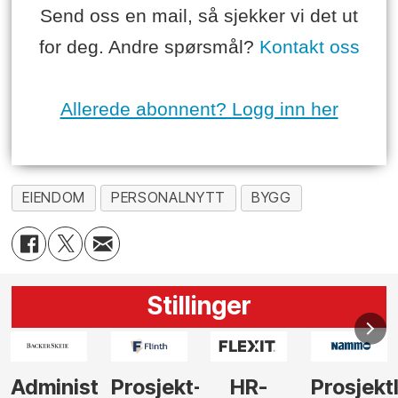
Send oss en mail, så sjekker vi det ut
for deg. Andre spørsmål?
Kontakt oss
Allerede abonnent? Logg inn her
EIENDOM
PERSONALNYTT
BYGG
Stillinger
-
HR-
Prosjektleder
Vi
Anlegg