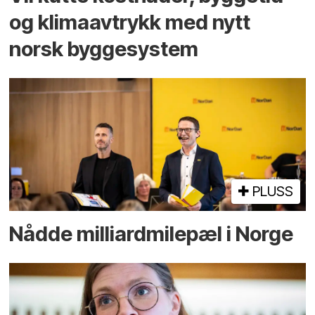
og klima­avtrykk med nytt
norsk bygge­system
PLUSS
Nådde milliard­­milepæl i Norge