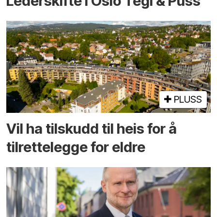
Lederskifte i Oslo Tegl & Puss
PLUSS
Vil ha tilskudd til heis for å
tilrettelegge for eldre