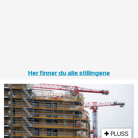
anleggsprosjekter
prosjekt
innenfor
OPS
elektro
Hålogal
på
jernbane,
vei og
tunneler
Her finner du alle stillingene
PLUSS