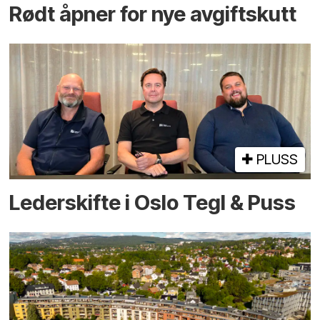
Rødt åpner for nye avgiftskutt
PLUSS
Lederskifte i Oslo Tegl & Puss