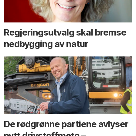
Regjerings­utvalg skal bremse
ned­bygging av natur
De rødgrønne partiene avlyser
nytt drivstoffmøte –