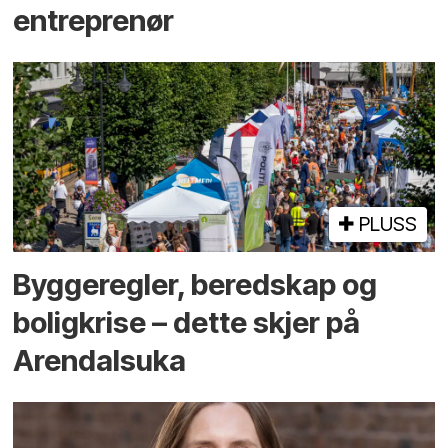
entreprenør
PLUSS
Bygge­regler, beredskap og
bolig­krise – dette skjer på
Arendals­uka