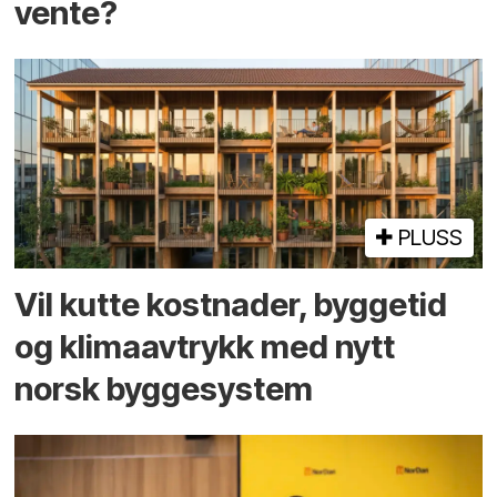
vente?
PLUSS
Vil kutte kostnader, byggetid
og klima­avtrykk med nytt
norsk bygge­system