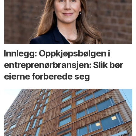
Innlegg: Oppkjøps­bølgen i
entreprenør­bransjen: Slik bør
eierne forberede seg