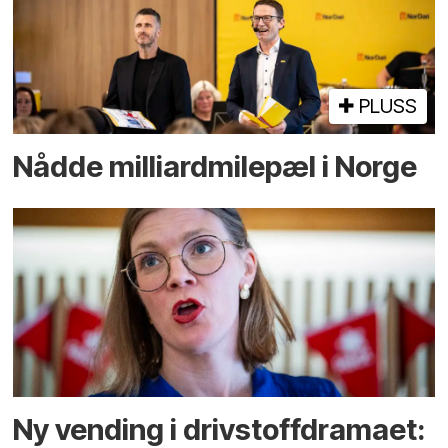
PLUSS
Nådde milliard­­milepæl i Norge
Ny vending i drivstoffdramaet: