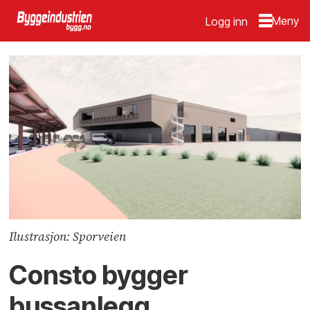
Logg inn
Ilustrasjon: Sporveien
Consto bygger
bussanlegg