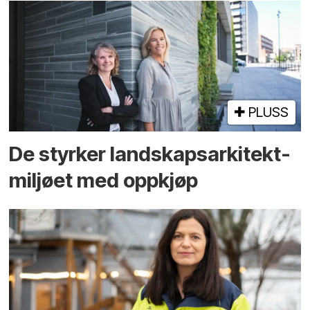
PLUSS
De styrker landskaps­arkitekt­
miljøet med oppkjøp