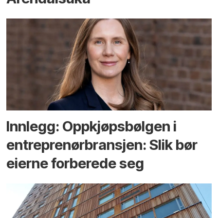
Innlegg: Oppkjøps­bølgen i
entreprenør­bransjen: Slik bør
eierne forberede seg