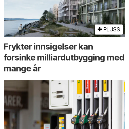
PLUSS
Frykter innsigelser kan
forsinke milliard­utbygging med
mange år