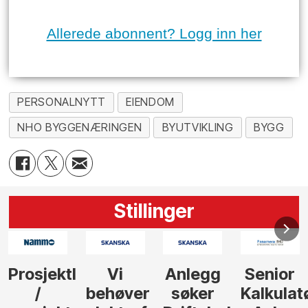
Allerede abonnent? Logg inn her
PERSONALNYTT
EIENDOM
NHO BYGGENÆRINGEN
BYUTVIKLING
BYGG
Stillinger
Anlegg
Senior
Senior
Prosjekt
søker
Kalkulatør
Tilbudsleder