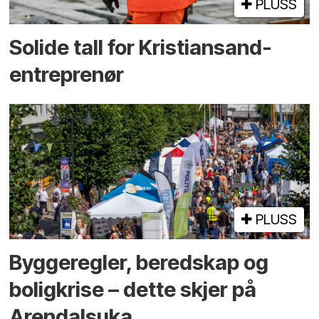
PLUSS
Solide tall for Kristiansand-
entreprenør
PLUSS
Bygge­regler, beredskap og
bolig­krise – dette skjer på
Arendals­uka