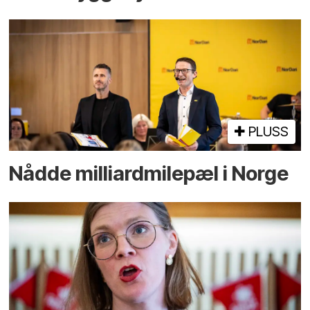
PLUSS
Nådde milliard­­milepæl i Norge