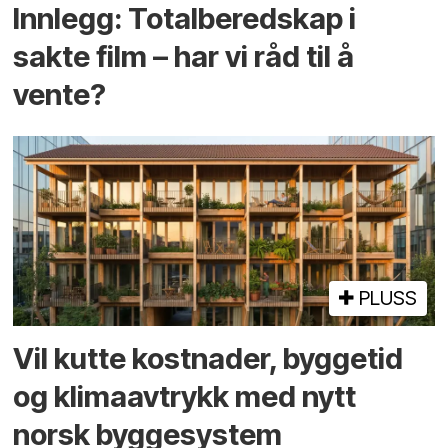
Innlegg: Totalberedskap i
sakte film – har vi råd til å
vente?
PLUSS
Vil kutte kostnader, byggetid
og klima­avtrykk med nytt
norsk bygge­system