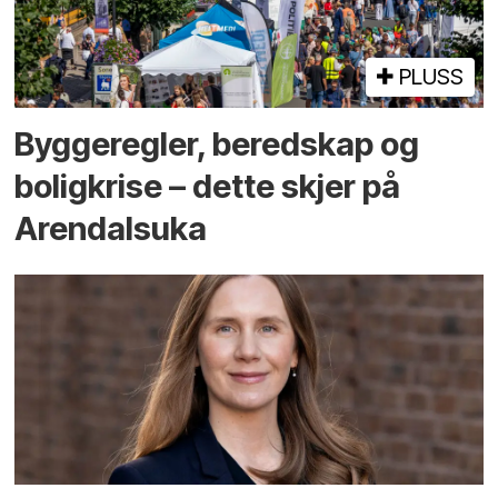
PLUSS
Bygge­regler, beredskap og
bolig­krise – dette skjer på
Arendals­uka