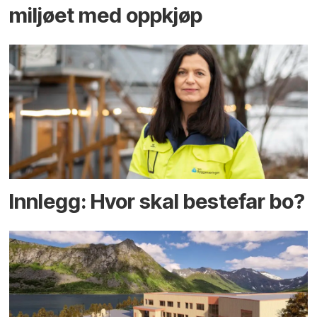
miljøet med oppkjøp
Innlegg: Hvor skal bestefar bo?