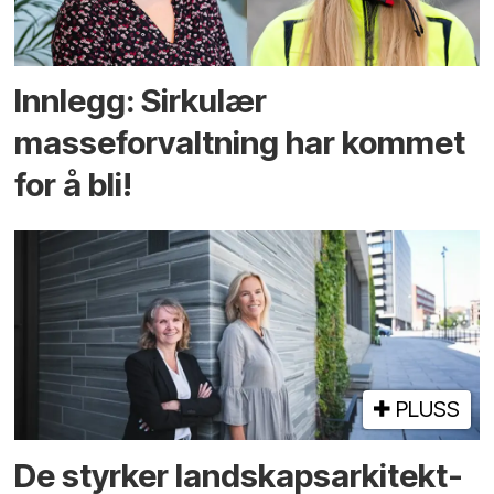
Innlegg: Sirkulær
masseforvaltning har kommet
for å bli!
PLUSS
De styrker landskaps­arkitekt­