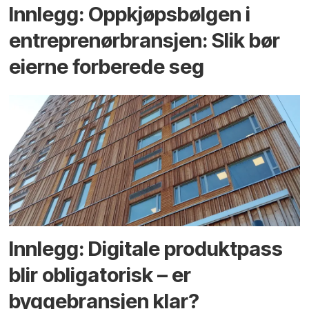
Innlegg: Oppkjøps­bølgen i
entreprenør­bransjen: Slik bør
eierne forberede seg
Innlegg: Digitale produktpass
blir obligatorisk – er
byggebransjen klar?