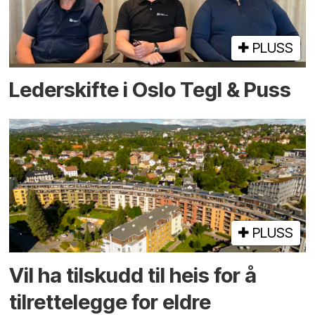
PLUSS
Lederskifte i Oslo Tegl & Puss
PLUSS
Vil ha tilskudd til heis for å
tilrettelegge for eldre