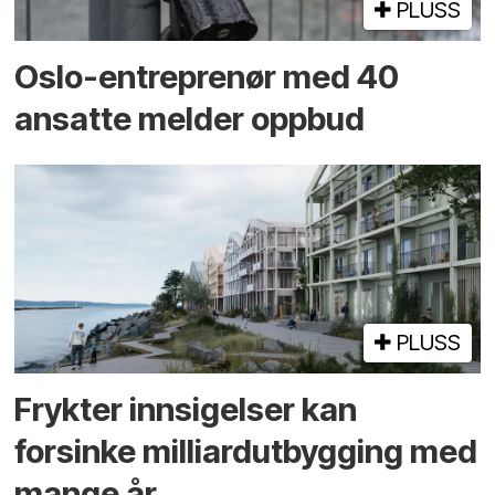
PLUSS
Oslo-entreprenør med 40
ansatte melder oppbud
PLUSS
Frykter innsigelser kan
forsinke milliard­utbygging med
mange år