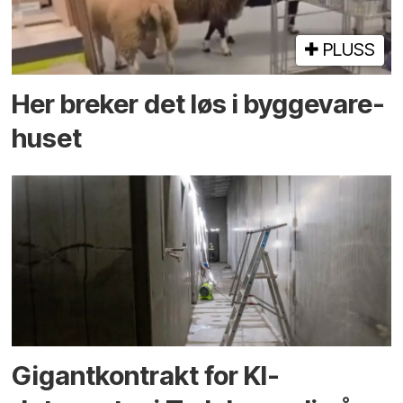
PLUSS
Her breker det løs i bygge­vare­
huset
Gigantkontrakt for KI-