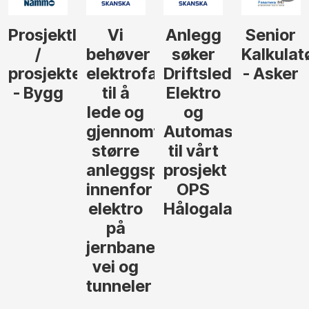
Anlegg
Senior
Senior
Prosjekt
søker
Kalkulatør
Tilbudsleder
r
agfolk
Driftsleder
- Asker
Anlegg
Elektro
- Oslo
og
føre
Automasjon
til vårt
rosjekter
prosjekt
OPS
Hålogalandsvegen
,