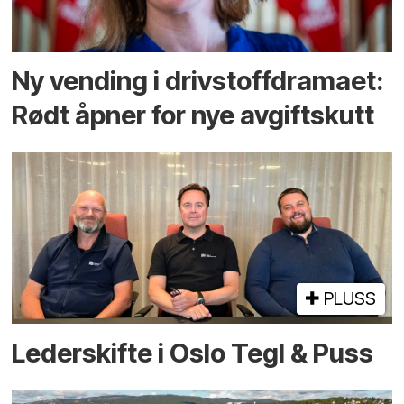
Ny vending i drivstoffdramaet:
Rødt åpner for nye avgiftskutt
PLUSS
Lederskifte i Oslo Tegl & Puss