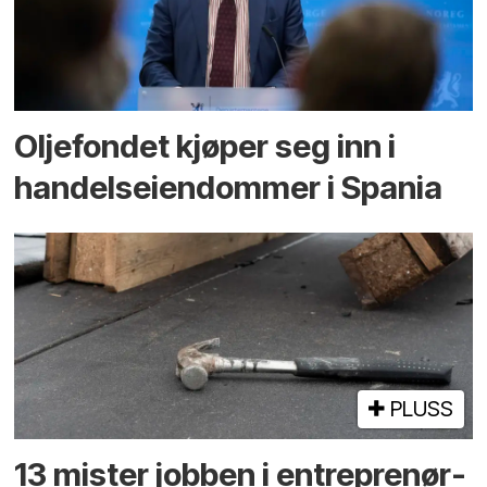
Oljefondet kjøper seg inn i
handels­eiendommer i Spania
PLUSS
13 mister jobben i entreprenør­