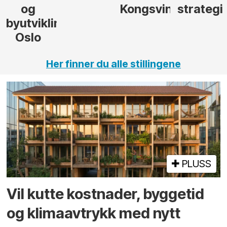
Kongsvinger
strategi
i Gulen
ng,
Her finner du alle stillingene
PLUSS
Vil kutte kostnader, byggetid
og klima­avtrykk med nytt