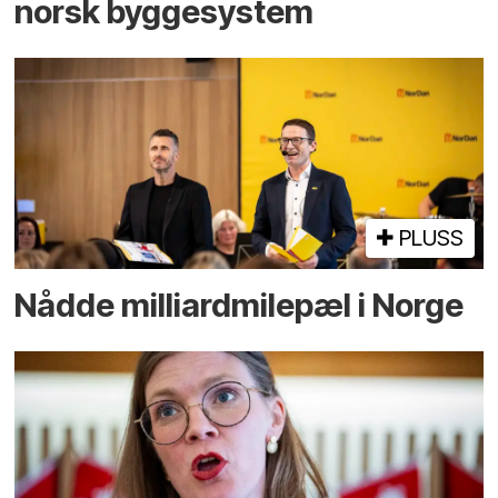
norsk bygge­system
PLUSS
Nådde milliard­­milepæl i Norge