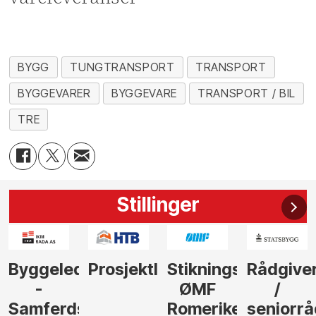
BYGG
TUNGTRANSPORT
TRANSPORT
BYGGEVARER
BYGGEVARE
TRANSPORT / BIL
TRE
Stillinger
der
Prosjektleder
Stikningsingeniør
Rådgiver
Anleggs
ØMF
/
til
sel
Romerike
seniorrådgiver
hotellpr