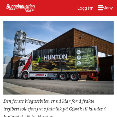
Logg inn
Den første biogassbilen er nå klar for å frakte
trefiberisolasjon fra s fabrikk på Gjøvik til kunder i
Innlandet.
Foto: Hunton