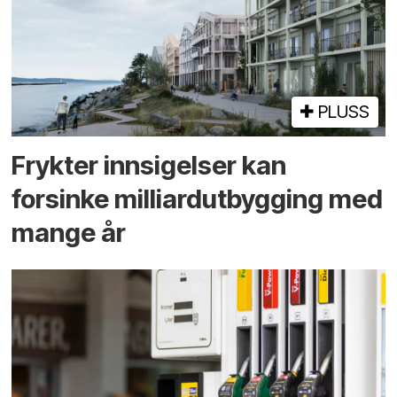
PLUSS
Frykter innsigelser kan
forsinke milliard­utbygging med
mange år