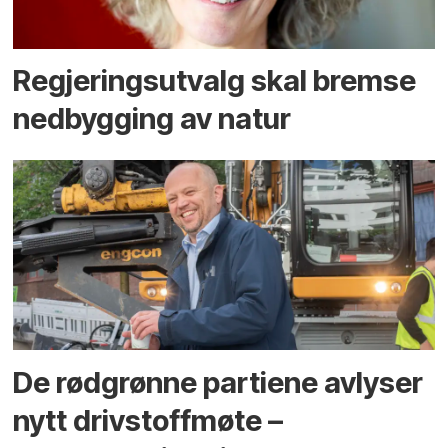
Regjerings­utvalg skal bremse
ned­bygging av natur
De rødgrønne partiene avlyser
nytt drivstoffmøte –