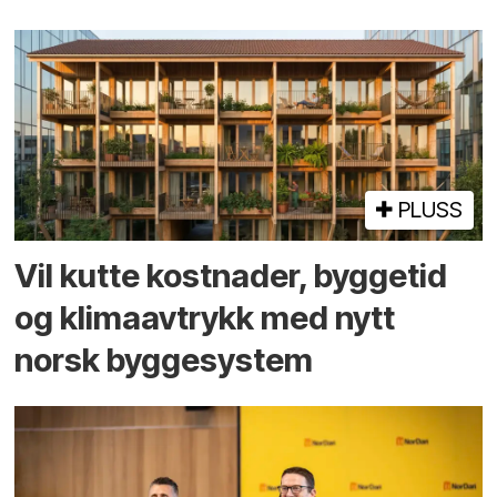
PLUSS
Vil kutte kostnader, byggetid
og klima­avtrykk med nytt
norsk bygge­system