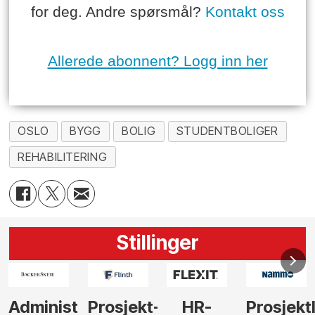
for deg. Andre spørsmål?
Kontakt oss
Allerede abonnent? Logg inn her
OSLO
BYGG
BOLIG
STUDENTBOLIGER
REHABILITERING
Stillinger
-
HR-
Prosjektleder
Vi
Anlegg