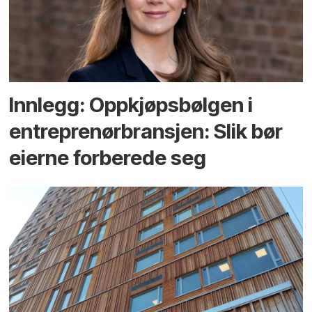
Innlegg: Oppkjøps­bølgen i
entreprenør­bransjen: Slik bør
eierne forberede seg