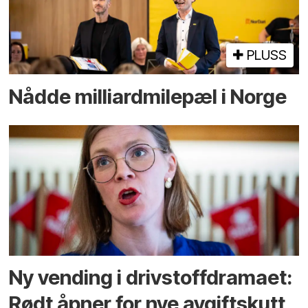
PLUSS
Nådde milliard­­milepæl i Norge
Ny vending i drivstoffdramaet:
Rødt åpner for nye avgiftskutt