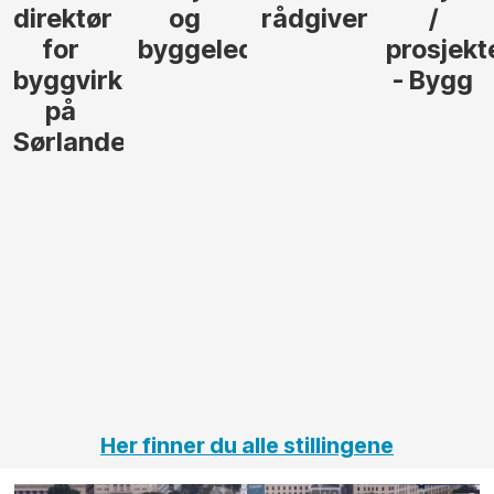
rådgiver
/
behøver
søker
der
prosjekteringsleder
elektrofagfolk
Driftsle
- Bygg
til å
Elektro
lede og
og
gjennomføre
Automas
større
til vårt
anleggsprosjekter
prosjekt
innenfor
OPS
elektro
Hålogal
på
jernbane,
vei og
tunneler
Her finner du alle stillingene