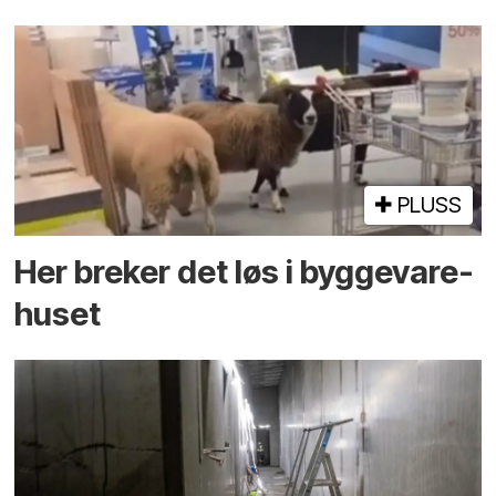
PLUSS
Her breker det løs i bygge­vare­
huset