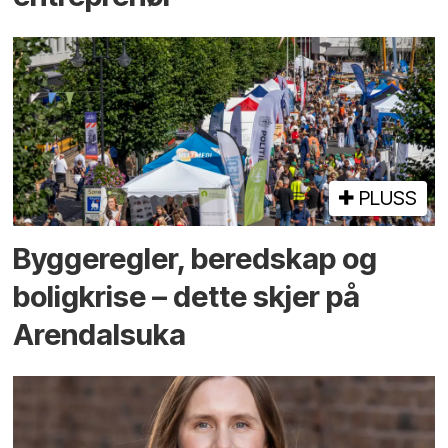
PLUSS
Bygge­regler, beredskap og
bolig­krise – dette skjer på
Arendals­uka