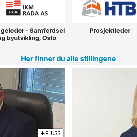
geleder - Samferdsel
Prosjektleder
og byutvikling, Oslo
Her finner du alle stillingene
PLUSS