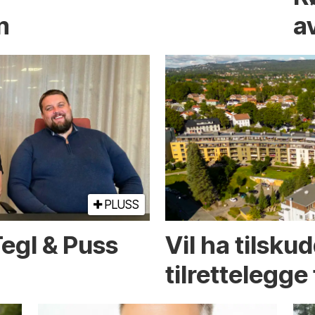
m
a
PLUSS
Tegl & Puss
Vil ha tilskud
tilrettelegge 