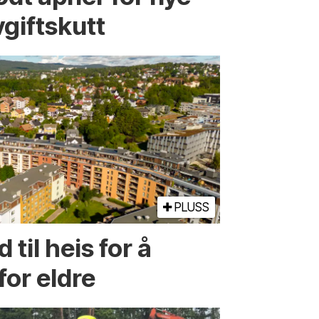
vgiftskutt
PLUSS
d til heis for å
for eldre