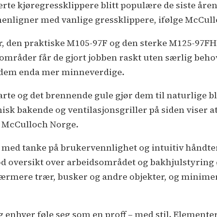
rte kjøregressklippere blitt populære de siste åren
nligner med vanlige gressklippere, ifølge McCull
, den praktiske M105-97F og den sterke M125-97FH
råder får de gjort jobben raskt uten særlig behov 
r dem enda mer minneverdige.
te og det brennende gule gjør dem til naturlige bli
 bakende og ventilasjonsgriller på siden viser at 
s McCulloch Norge.
 med tanke på brukervennlighet og intuitiv håndter
d oversikt over arbeidsområdet og bakhjulstyring
rmere trær, busker og andre objekter, og minimer
og enhver føle seg som en proff – med stil. Elemente