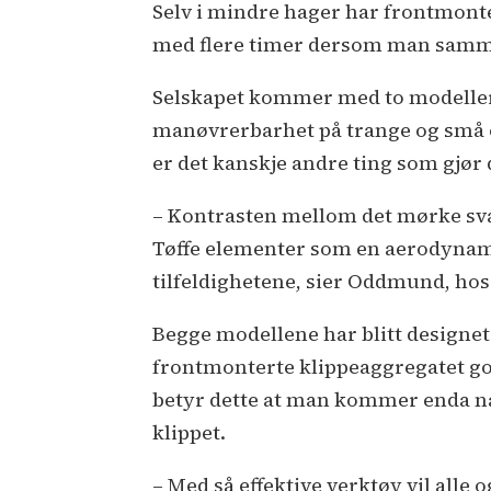
Selv i mindre hager har frontmonte
med flere timer dersom man samme
Selskapet kommer med to modeller
manøvrerbarhet på trange og små om
er det kanskje andre ting som gjø
– Kontrasten mellom det mørke svar
Tøffe elementer som en aerodynamisk
tilfeldighetene, sier Oddmund, ho
Begge modellene har blitt designet
frontmonterte klippeaggregatet go
betyr dette at man kommer enda næ
klippet.
– Med så effektive verktøy vil alle 