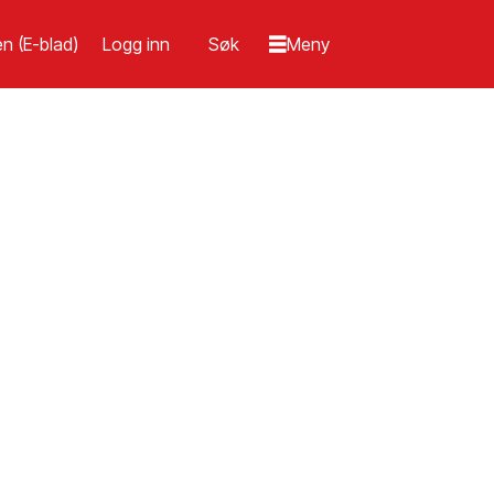
n (E-blad)
Logg inn