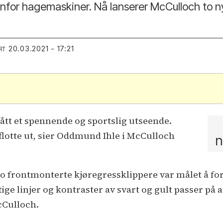
nfor hagemaskiner. Nå lanserer McCulloch to n
20.03.2021 - 17:21
RT
 fått et spennende og sportslig utseende.
flotte ut, sier Oddmund Ihle i McCulloch
n
to frontmonterte kjøregressklippere var målet å f
ge linjer og kontraster av svart og gult passer på a
cCulloch.