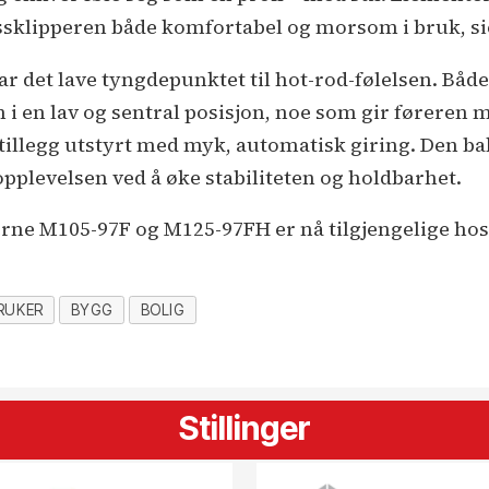
essklipperen både komfortabel og morsom i bruk, sie
idrar det lave tyngdepunktet til hot-rod-følelsen. Bå
 en lav og sentral posisjon, noe som gir føreren me
 tillegg utstyrt med myk, automatisk giring. Den b
opplevelsen ved å øke stabiliteten og holdbarhet.
rne M105-97F og M125-97FH er nå tilgjengelige hos
RUKER
BYGG
BOLIG
Stillinger