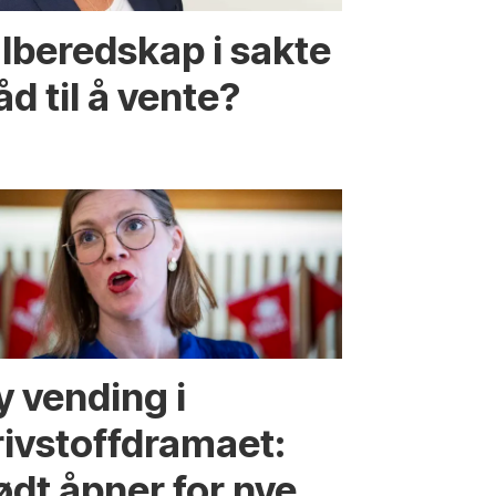
alberedskap i sakte
råd til å vente?
y vending i
rivstoffdramaet:
ødt åpner for nye