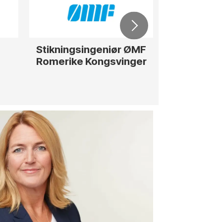
Stikningsingeniør ØMF
Rådgiver / 
Romerike Kongsvinger
str