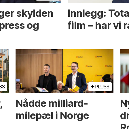
ger skylden
Innlegg: Tot
spress og
film – har vi 
SS
PLUSS
,
Nådde milliard­­
N
milepæl i Norge
d
R