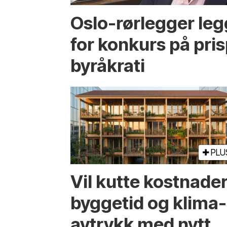
Oslo-rørlegger leg
for konkurs på pri
byråkrati
PLU
Vil kutte kostnader
byggetid og klima­
avtrykk med nytt