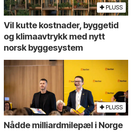
PLUSS
Vil kutte kostnader, byggetid
og klima­avtrykk med nytt
norsk bygge­system
PLUSS
Nådde milliard­­milepæl i Norge