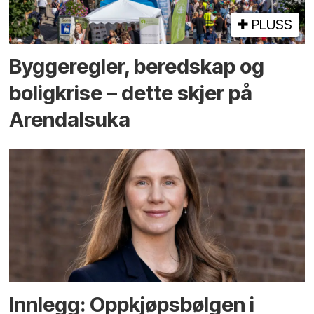
PLUSS
Bygge­regler, beredskap og
bolig­krise – dette skjer på
Arendals­uka
Innlegg: Oppkjøps­bølgen i