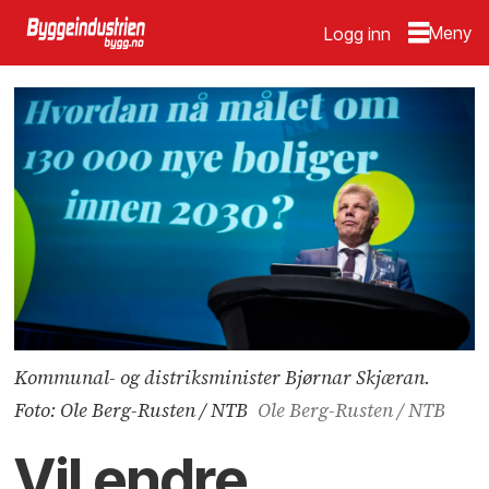
Logg inn
Kommunal- og distriksminister Bjørnar Skjæran.
Foto: Ole Berg-Rusten / NTB
Ole Berg-Rusten / NTB
Vil endre