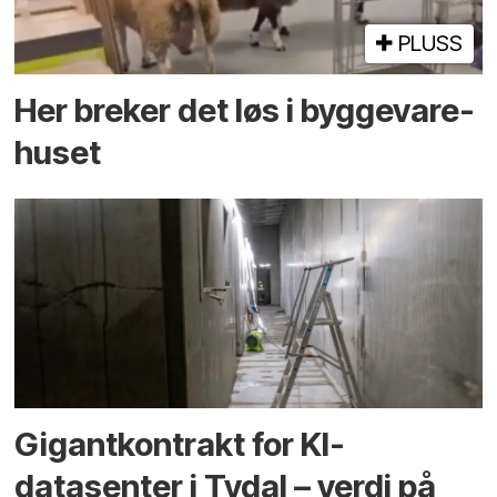
PLUSS
Her breker det løs i bygge­vare­
huset
Gigantkontrakt for KI-
datasenter i Tydal – verdi på