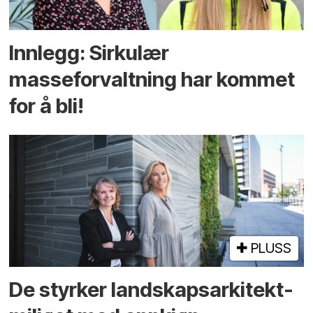
Innlegg: Sirkulær
masseforvaltning har kommet
for å bli!
PLUSS
De styrker landskaps­arkitekt­