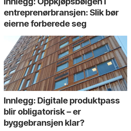
Innlegg: Oppkjøps­bølgen i
entreprenør­bransjen: Slik bør
eierne forberede seg
Innlegg: Digitale produktpass
blir obligatorisk – er
byggebransjen klar?