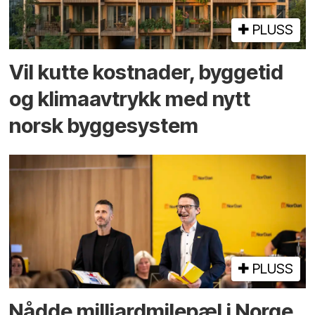
PLUSS
Vil kutte kostnader, byggetid
og klima­avtrykk med nytt
norsk bygge­system
PLUSS
Nådde milliard­­milepæl i Norge