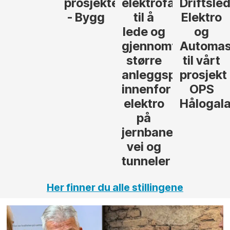
prosjekteringsleder
elektrofagfolk
Driftsleder
- Asker
- Bygg
til å
Elektro
lede og
og
gjennomføre
Automasjon
større
til vårt
anleggsprosjekter
prosjekt
innenfor
OPS
elektro
Hålogalandsvege
på
jernbane,
vei og
tunneler
Her finner du alle stillingene