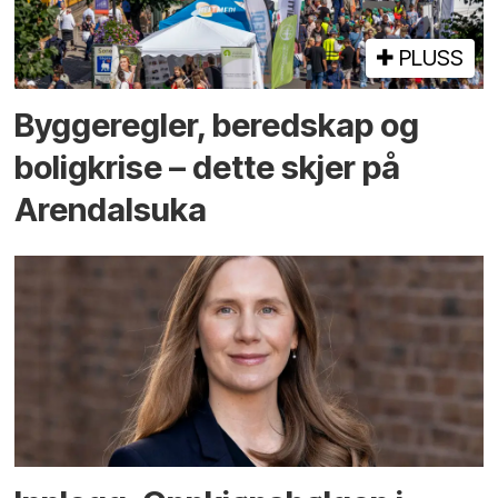
PLUSS
Bygge­regler, beredskap og
bolig­krise – dette skjer på
Arendals­uka