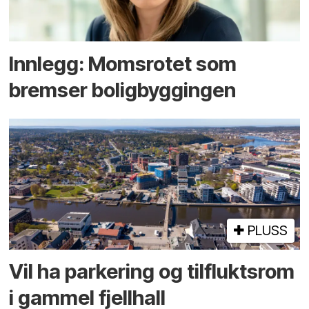
Innlegg: Moms­rotet som
bremser bolig­byggingen
PLUSS
Vil ha parkering og tilflukts­rom
i gammel fjellhall