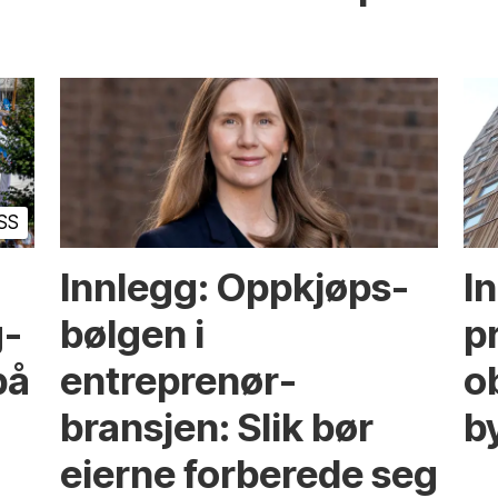
SS
Innlegg: Oppkjøps­
I
g­
bølgen i
p
på
entreprenør­
ob
bransjen: Slik bør
b
eierne forberede seg