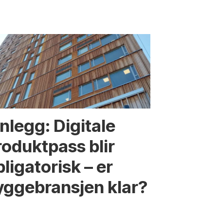
nnlegg: Digitale
roduktpass blir
ligatorisk – er
yggebransjen klar?