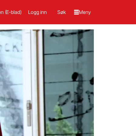
n (E-blad)
Logg inn