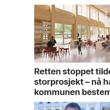
Retten stoppet tild
storprosjekt – nå h
kommunen bestem