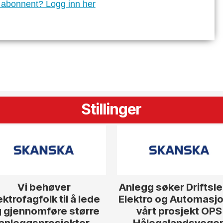
 abonnent? Logg inn her
Stillinger
Vi behøver
Anlegg søker Driftsl
ektrofagfolk til å lede
Elektro og Automasjon
 gjennomføre større
vårt prosjekt OPS
anleggsprosjekter
Hålogalandsvege