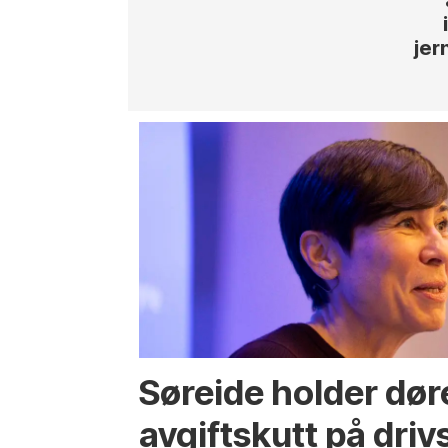
jer
Søreide holder dør
avgiftskutt på drivs