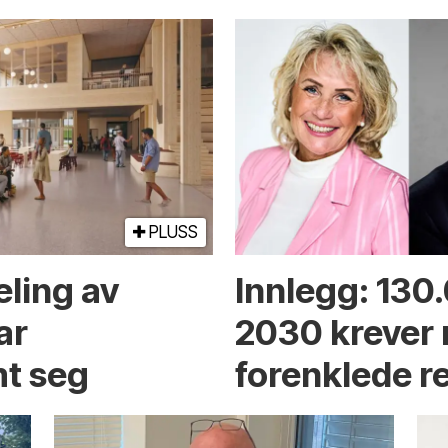
PLUSS
eling av
Innlegg: 130
ar
2030 krever
t seg
forenklede r