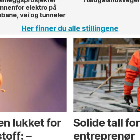
innenfor elektro på
nbane, vei og tunneler
Her finner du alle stillingene
en lukket for
Solide tall f
toff: –
entreprenør