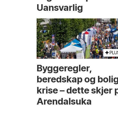
Uansvarlig
PLU
Bygge­regler,
beredskap og boli
krise – dette skjer 
Arendals­uka