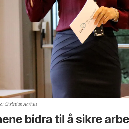
o: Christian Aarhus
e bidra til å sikre arb