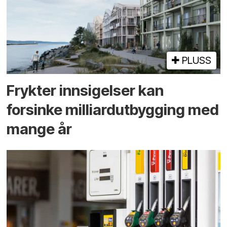
PLUSS
Frykter innsigelser kan
forsinke milliard­utbygging med
mange år