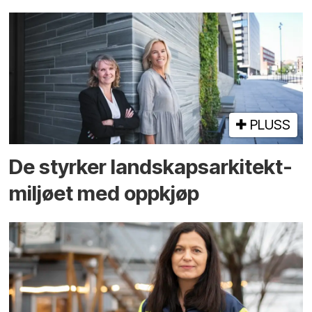
PLUSS
De styrker landskaps­arkitekt­
miljøet med oppkjøp