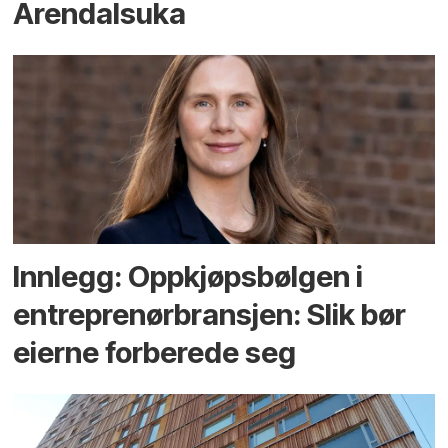
Arendals­uka
Innlegg: Oppkjøps­bølgen i
entreprenør­bransjen: Slik bør
eierne forberede seg