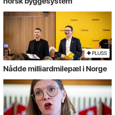
norsk bygge­system
PLUSS
Nådde milliard­­milepæl i Norge