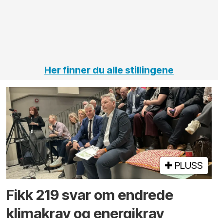
på
jernbane,
vei og
tunneler
Her finner du alle stillingene
PLUSS
Fikk 219 svar om endrede
klimakrav og energikrav