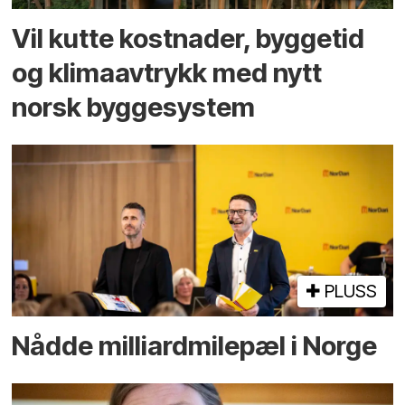
Vil kutte kostnader, byggetid
og klima­avtrykk med nytt
norsk bygge­system
PLUSS
Nådde milliard­­milepæl i Norge