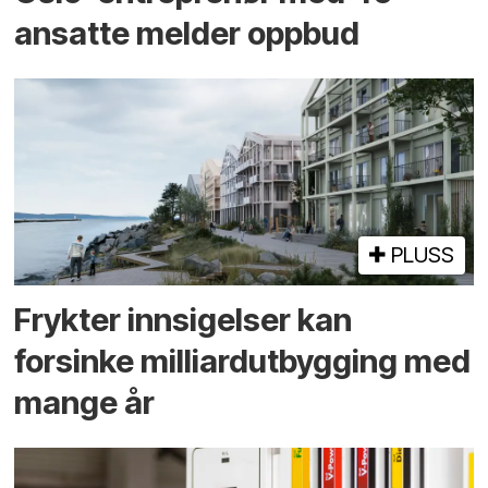
ansatte melder oppbud
PLUSS
Frykter innsigelser kan
forsinke milliard­utbygging med
mange år