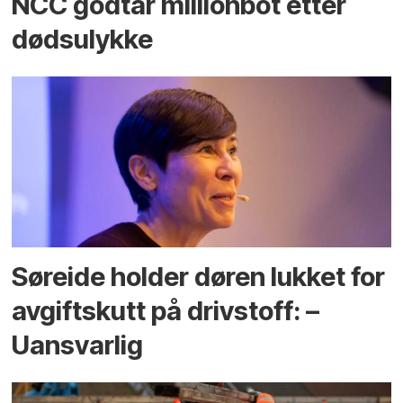
NCC godtar millionbot etter
dødsulykke
Søreide holder døren lukket for
avgiftskutt på drivstoff: –
Uansvarlig