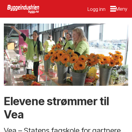
Logg inn
Elevene strømmer til
Vea
Vea – Statens fagskole for gartnere