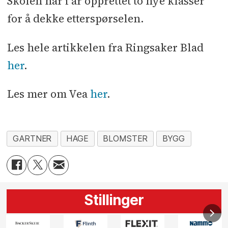
Skolen har i år opprettet to nye klasser
for å dekke etterspørselen.
Les hele artikkelen fra Ringsaker Blad
her
.
Les mer om Vea
her
.
GARTNER
HAGE
BLOMSTER
BYGG
Stillinger