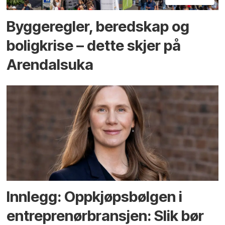
Bygge­regler, beredskap og
bolig­krise – dette skjer på
Arendals­uka
Innlegg: Oppkjøps­bølgen i
entreprenør­bransjen: Slik bør