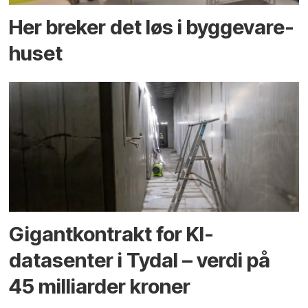
Her breker det løs i bygge­vare­
huset
Gigantkontrakt for KI-
datasenter i Tydal – verdi på
45 milliarder kroner