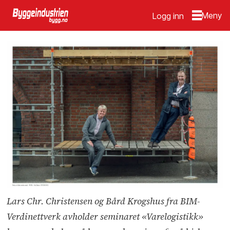
Logg inn
Lars Chr. Christensen og Bård Krogshus fra BIM-
Verdinettverk avholder seminaret «Varelogistikk»