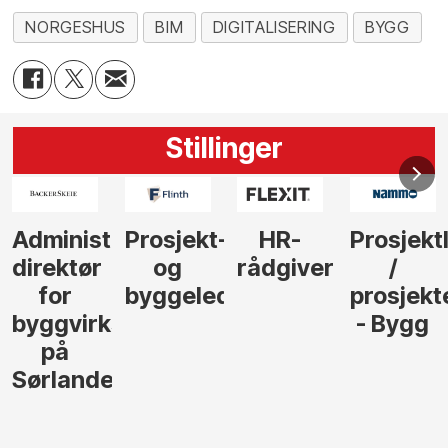
NORGESHUS
BIM
DIGITALISERING
BYGG
Stillinger
Administrerende
Prosjekt-
HR-
Prosjekt
direktør
og
rådgiver
/
for
byggeleder
prosjekt
byggvirksomhet
- Bygg
på
Sørlandet