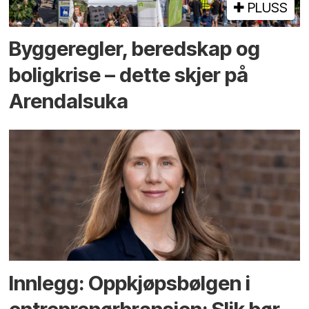
PLUSS
Bygge­regler, beredskap og
bolig­krise – dette skjer på
Arendals­uka
Innlegg: Oppkjøps­bølgen i