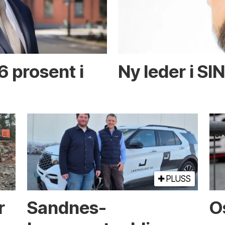
6 prosent i
Ny leder i SI
PLUSS
r
Sandnes-
O