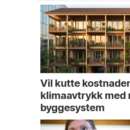
Vil kutte kostnade
klima­avtrykk med 
bygge­system