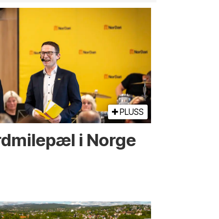
PLUSS
d­­milepæl i Norge