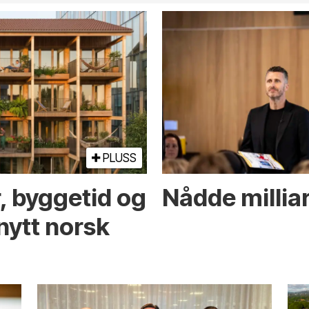
PLUSS
r, byggetid og
Nådde milliar
nytt norsk