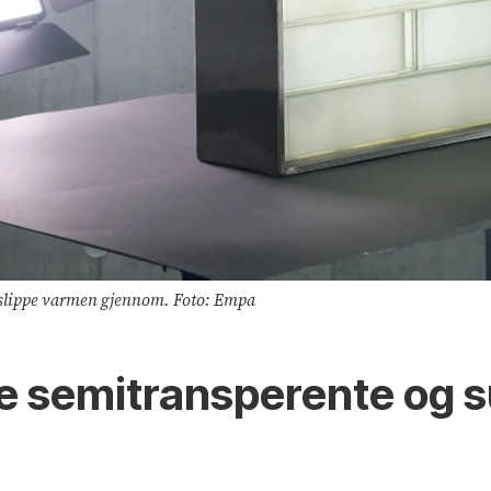
 å slippe varmen gjennom. Foto: Empa
pe semitransperente og 
r