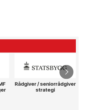
ØMF
Rådgiver / seniorrådgiver
Anleggs
ger
strategi
hotellpros