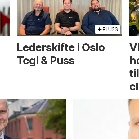
PLUSS
Lederskifte i Oslo
Vi
Tegl & Puss
he
ti
e