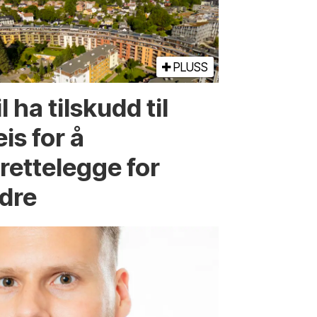
PLUSS
l ha tilskudd til
is for å
lrettelegge for
ldre