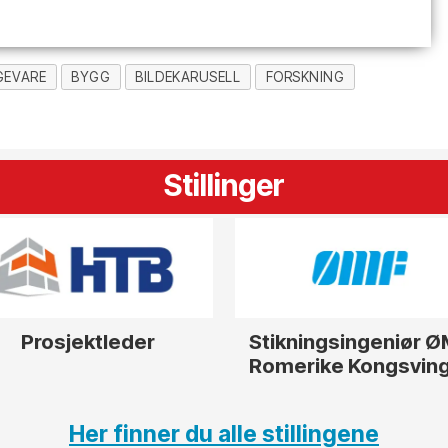
GEVARE
BYGG
BILDEKARUSELL
FORSKNING
Stillinger
Prosjektleder
Stikningsingeniør 
Romerike Kongsvin
Her finner du alle stillingene