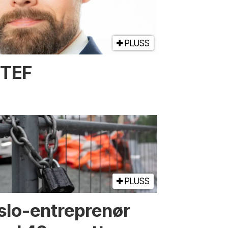
PLUSS
NTEF
PLUSS
slo-entreprenør