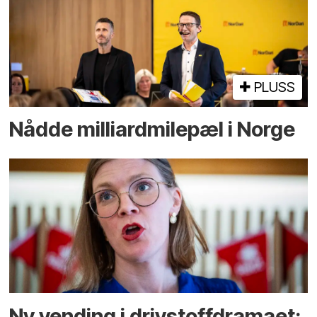
PLUSS
Nådde milliard­­milepæl i Norge
Ny vending i drivstoffdramaet: