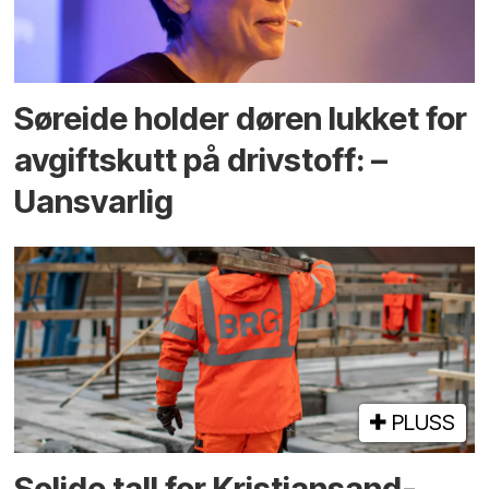
Søreide holder døren lukket for
avgiftskutt på drivstoff: –
Uansvarlig
PLUSS
Solide tall for Kristiansand-