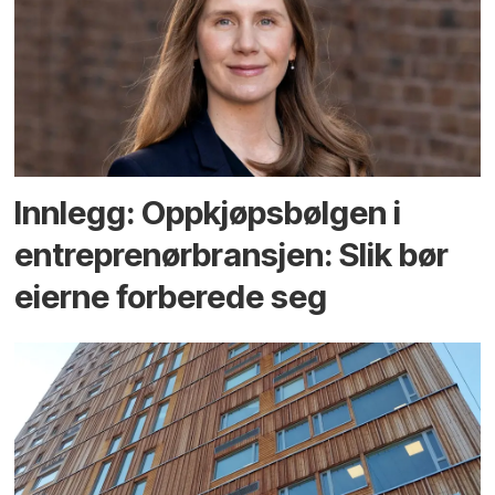
Innlegg: Oppkjøps­bølgen i
entreprenør­bransjen: Slik bør
eierne forberede seg