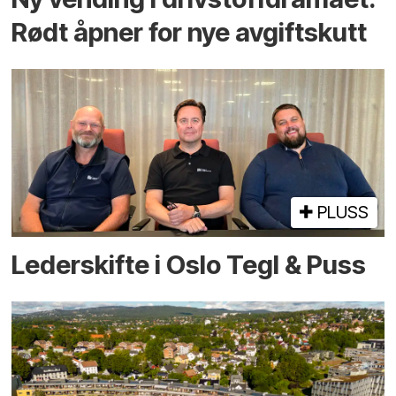
Rødt åpner for nye avgiftskutt
PLUSS
Lederskifte i Oslo Tegl & Puss