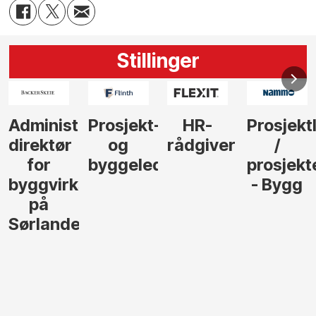
Stillinger
Administrerende
Prosjekt-
HR-
Prosjekt
direktør
og
rådgiver
/
for
byggeleder
prosjekt
byggvirksomhet
- Bygg
på
Sørlandet