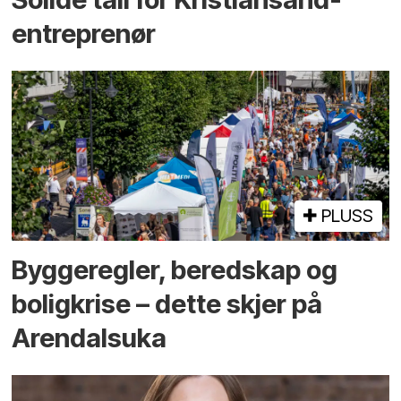
entreprenør
PLUSS
Bygge­regler, beredskap og
bolig­krise – dette skjer på
Arendals­uka