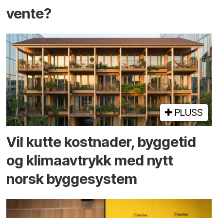
vente?
PLUSS
Vil kutte kostnader, byggetid
og klima­avtrykk med nytt
norsk bygge­system