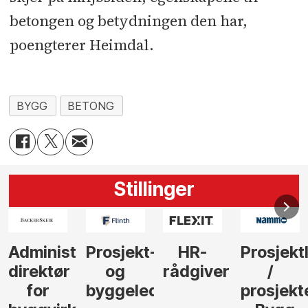
betongen og betydningen den har,
poengterer Heimdal.
BYGG
BETONG
Stillinger
-
HR-
Prosjektleder
Vi
Anlegg
rådgiver
/
behøver
søker
der
prosjekteringsleder
elektrofagfolk
Driftsle