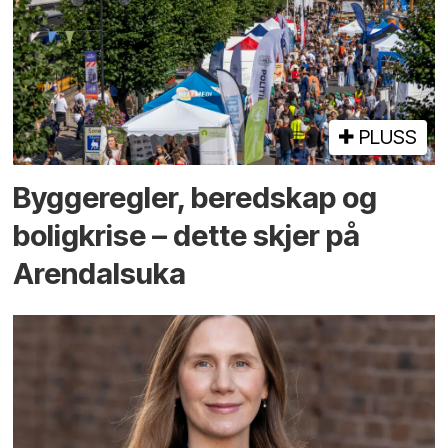
PLUSS
Bygge­regler, beredskap og
bolig­krise – dette skjer på
Arendals­uka