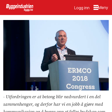
Logg inn
- Utfordringen er at betong blir nedvurdert i en del
sammenhenger, og derfor har vi en jobb å gjøre med
kommunikasjon og å bygge opp et felles budskap som