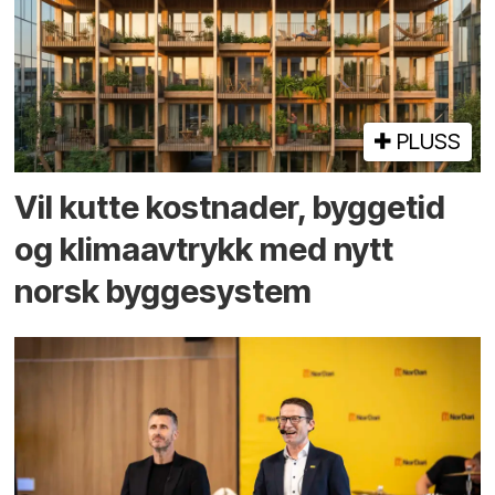
PLUSS
Vil kutte kostnader, byggetid
og klima­avtrykk med nytt
norsk bygge­system