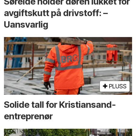
Søreide holder døren lukket for
avgiftskutt på drivstoff: –
Uansvarlig
PLUSS
Solide tall for Kristiansand-
entreprenør