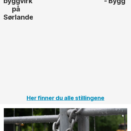
- Bygg
til å
Elektro
lede og
og
gjennomføre
Automas
større
til vårt
anleggsprosjekter
prosjekt
innenfor
OPS
elektro
Hålogal
på
jernbane,
vei og
tunneler
Her finner du alle stillingene