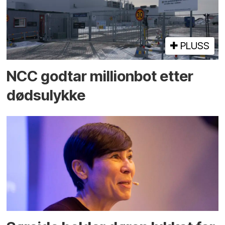
PLUSS
NCC godtar millionbot etter
dødsulykke