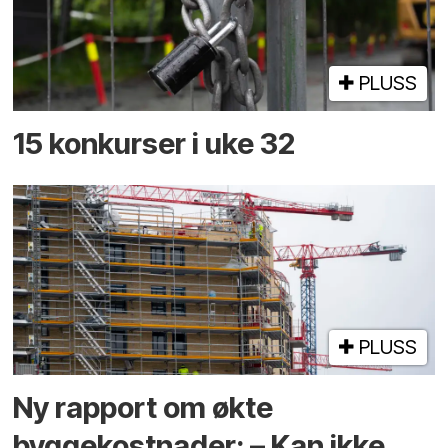
PLUSS
15 konkurser i uke 32
PLUSS
Ny rapport om økte
byggekostnader: – Kan ikke