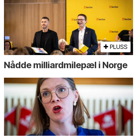
PLUSS
Nådde milliard­­milepæl i Norge