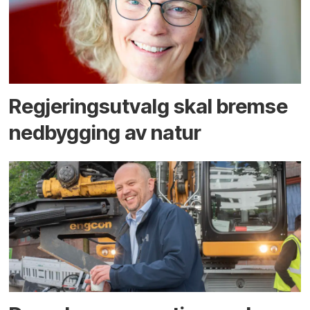
Regjerings­utvalg skal bremse
ned­bygging av natur