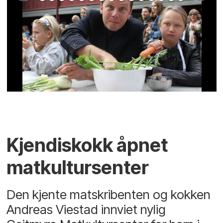
Kjendiskokk åpnet
matkultursenter
Den kjente matskribenten og kokken
Andreas Viestad innviet nylig