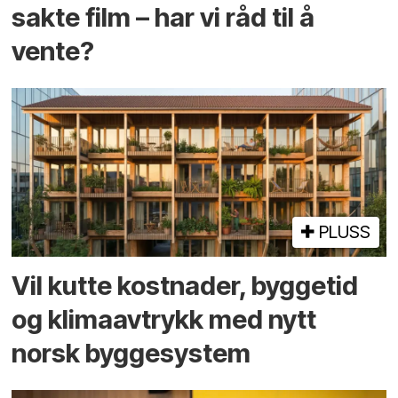
sakte film – har vi råd til å
vente?
PLUSS
Vil kutte kostnader, byggetid
og klima­avtrykk med nytt
norsk bygge­system