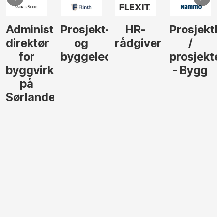
Administrerende
Prosjekt-
HR-
Prosjekt
direktør
og
rådgiver
/
for
byggeleder
prosjekt
byggvirksomhet
- Bygg
på
Sørlandet