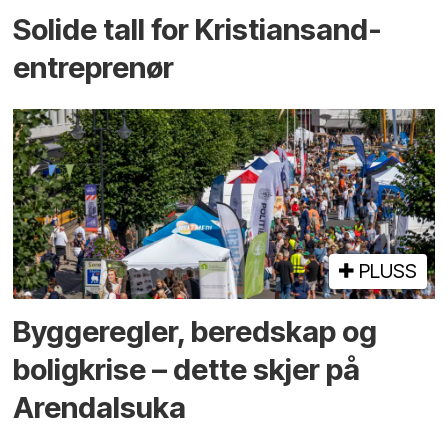
Solide tall for Kristiansand-
entreprenør
PLUSS
Bygge­regler, beredskap og
bolig­krise – dette skjer på
Arendals­uka