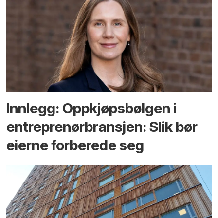
Innlegg: Oppkjøps­bølgen i
entreprenør­bransjen: Slik bør
eierne forberede seg