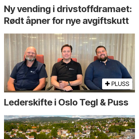
Ny vending i drivstoffdramaet:
Rødt åpner for nye avgiftskutt
PLUSS
Lederskifte i Oslo Tegl & Puss