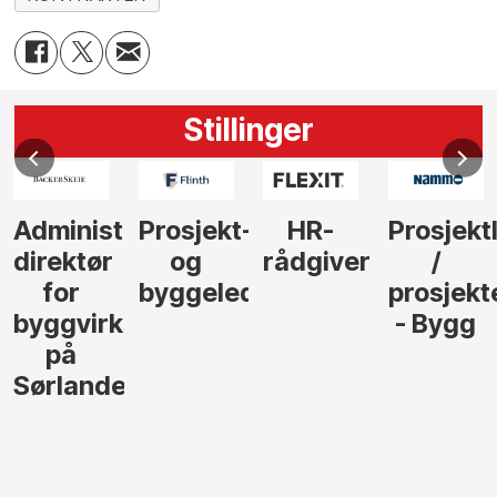
Stillinger
Administrerende
Prosjekt-
HR-
Prosjekt
direktør
og
rådgiver
/
for
byggeleder
prosjekt
byggvirksomhet
- Bygg
på
Sørlandet