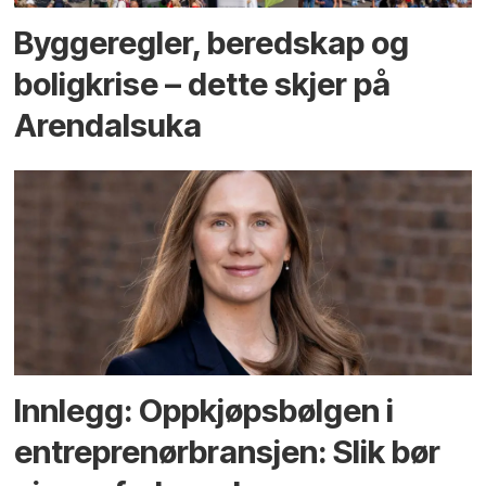
Bygge­regler, beredskap og
bolig­krise – dette skjer på
Arendals­uka
Innlegg: Oppkjøps­bølgen i
entreprenør­bransjen: Slik bør