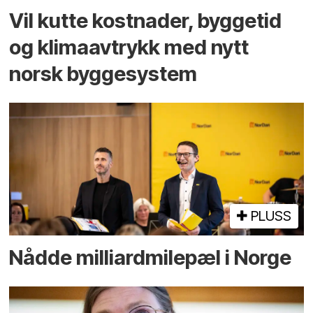
Vil kutte kostnader, byggetid
og klima­avtrykk med nytt
norsk bygge­system
PLUSS
Nådde milliard­­milepæl i Norge