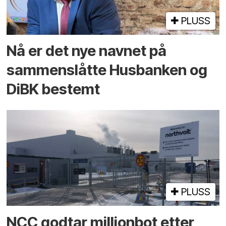
PLUSS
Nå er det nye navnet på
sammenslåtte Husbanken og
DiBK bestemt
PLUSS
NCC godtar millionbot etter