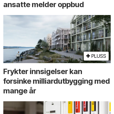
ansatte melder oppbud
PLUSS
Frykter innsigelser kan
forsinke milliard­utbygging med
mange år