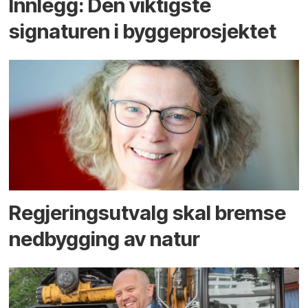
Innlegg: Den viktigste
signaturen i bygge­­prosjektet
Regjerings­utvalg skal bremse
ned­bygging av natur