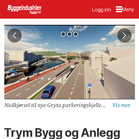
Logg inn
Nedkjørsel til nye Gryta parkeringskjeller. Bygningsmassen i bakkant er fortsatt under planlegging. Illustrasjon: Asplan Viak
Trym Bygg og Anlegg