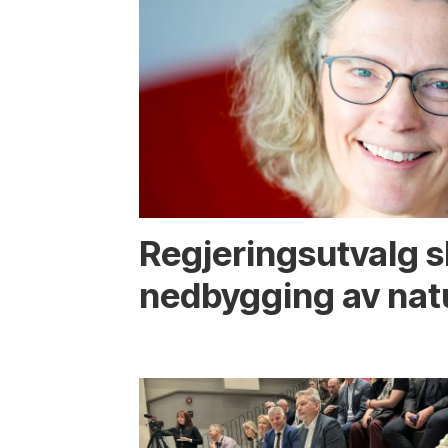
Regjerings­utvalg 
ned­bygging av nat