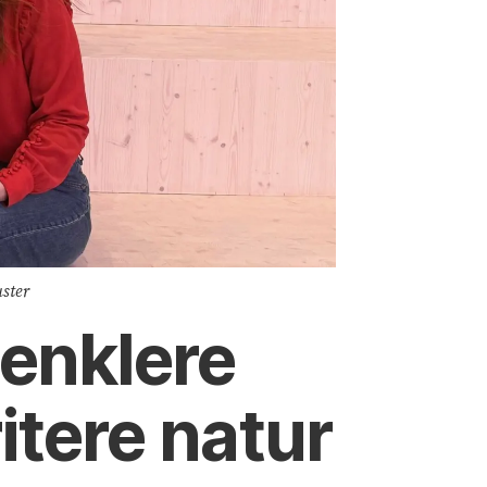
uster
 enklere
itere natur