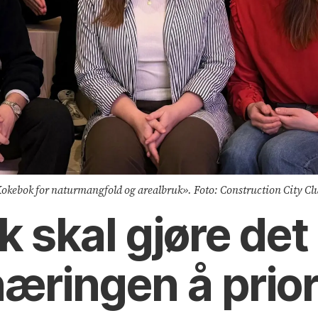
okebok for naturmangfold og arealbruk». Foto: Construction City Cl
 skal gjøre det
æringen å prior