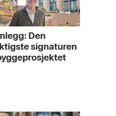
nnlegg: Den
iktigste signaturen
bygge­­prosjektet