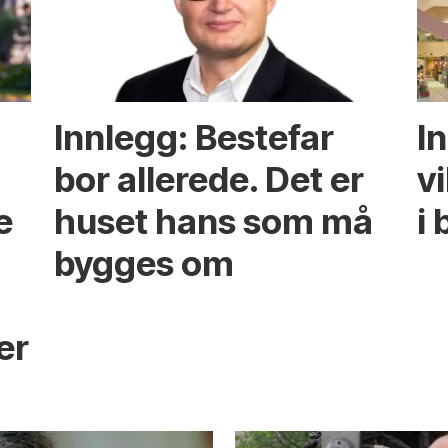
Innlegg: Bestefar
I
bor allerede. Det er
v
e
huset hans som må
i 
bygges om
s
er