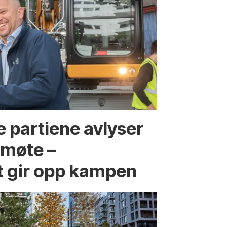
 partiene avlyser
fmøte –
t gir opp kampen