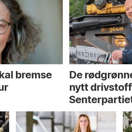
skal bremse
De rødgrønne
ur
nytt drivstof
Senterpartie