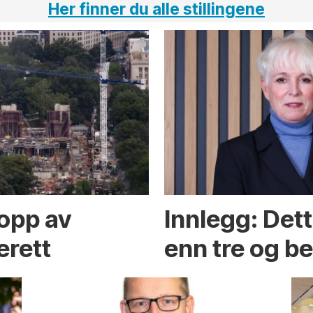
Her finner du alle stillingene
opp av
Innlegg: Det
erett
enn tre og b