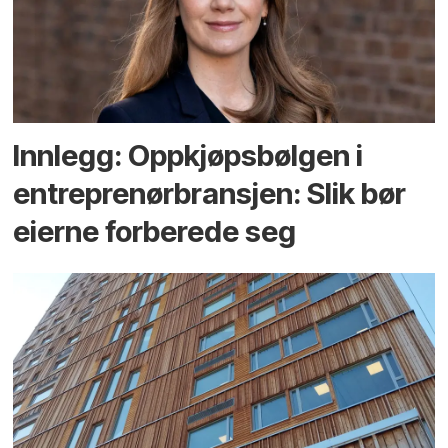
Innlegg: Oppkjøps­bølgen i
entreprenør­bransjen: Slik bør
eierne forberede seg