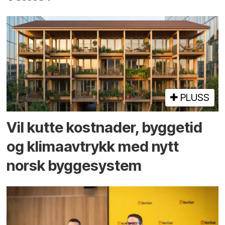
PLUSS
Vil kutte kostnader, byggetid
og klima­avtrykk med nytt
norsk bygge­system