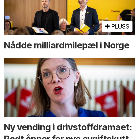
PLUSS
Nådde milliard­­milepæl i Norge
Ny vending i drivstoffdramaet:
Rødt åpner for nye avgiftskutt