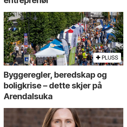
entreprenør
PLUSS
Bygge­regler, beredskap og
bolig­krise – dette skjer på
Arendals­uka