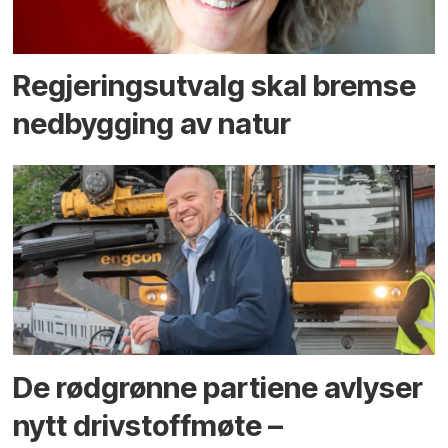
Regjerings­utvalg skal bremse
ned­bygging av natur
De rødgrønne partiene avlyser
nytt drivstoffmøte –