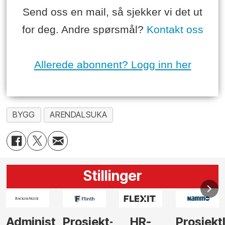
Send oss en mail, så sjekker vi det ut
for deg. Andre spørsmål?
Kontakt oss
Allerede abonnent? Logg inn her
BYGG
ARENDALSUKA
Stillinger
-
HR-
Prosjektleder
Vi
Anlegg