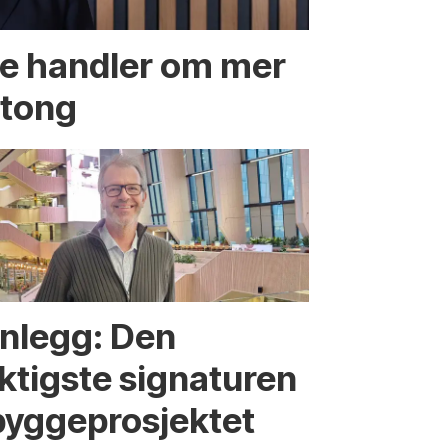
te handler om mer
etong
nnlegg: Den
iktigste signaturen
bygge­­prosjektet