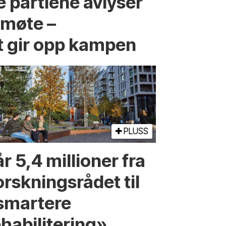
 partiene avlyser
fmøte –
t gir opp kampen
PLUSS
r 5,4 millioner fra
orskningsrådet til
smartere
ehabilitering»