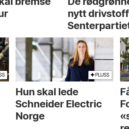
skal bremse
De rødgrønne
ur
nytt drivstof
Senterpartie
SS
PLUSS
Hun skal lede
Få
Schneider Electric
F
Norge
«
r