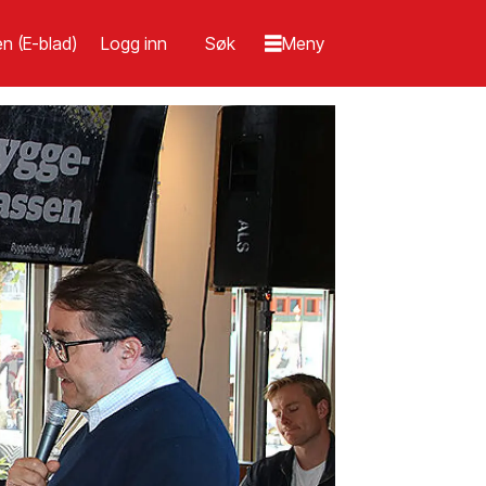
n (E-blad)
Logg inn