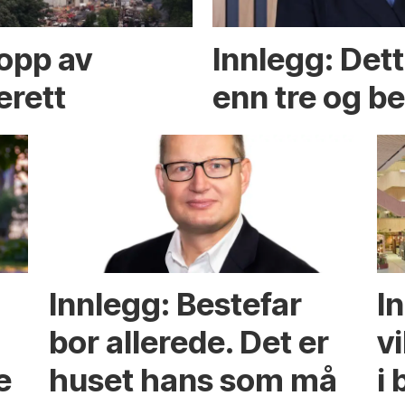
opp av
Innlegg: Det
erett
enn tre og b
Innlegg: Bestefar
I
bor allerede. Det er
v
e
huset hans som må
i 