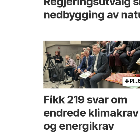
Regjerings­utvalg 
ned­bygging av nat
PLU
Fikk 219 svar om
endrede klimakrav
og energikrav