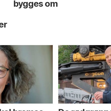
bygges om
s
er