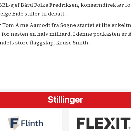
BL-sjef Bård Folke Fredriksen, konserndirektør f
ge Eide stiller til debatt.
Tom Arne Aamodt fra Søgne startet et lite enkeltma
 for nesten en halv milliard. I denne podkasten e
landets store flaggskip, Kruse Smith.
Stillinger