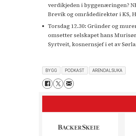
verdikjeden i byggenæringen? NB
Brevik og områdedirektør i KS, Hel
Torsdag 12.30: Gründer og murer 
omsetter selskapet hans Murisør
Syrtveit, kosnernsjef i et av Sør
BYGG
PODKAST
ARENDALSUKA