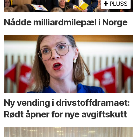
PLUSS
Nådde milliard­­milepæl i Norge
Ny vending i drivstoffdramaet:
Rødt åpner for nye avgiftskutt