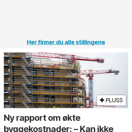
på
jernbane,
vei og
tunneler
Her finner du alle stillingene
PLUSS
Ny rapport om økte
byggekostnader: – Kan ikke