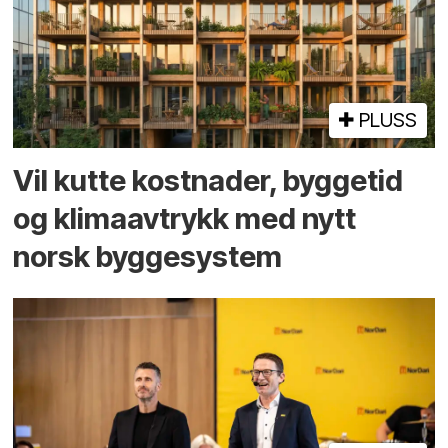
PLUSS
Vil kutte kostnader, byggetid
og klima­avtrykk med nytt
norsk bygge­system