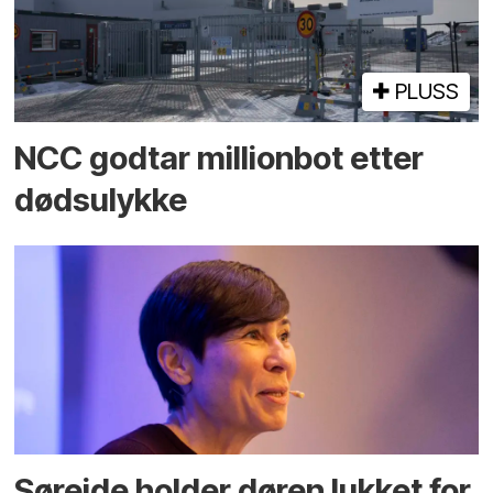
PLUSS
NCC godtar millionbot etter
dødsulykke
Søreide holder døren lukket for