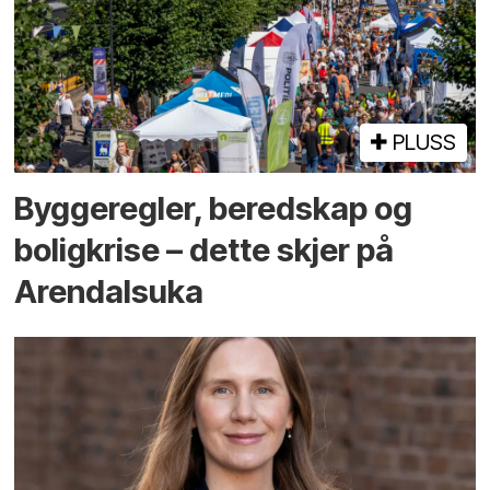
PLUSS
Bygge­regler, beredskap og
bolig­krise – dette skjer på
Arendals­uka