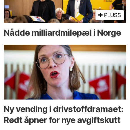
PLUSS
Nådde milliard­­milepæl i Norge
Ny vending i drivstoffdramaet:
Rødt åpner for nye avgiftskutt