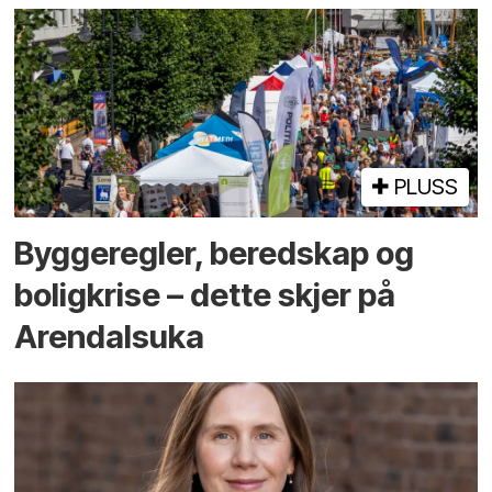
PLUSS
Bygge­regler, beredskap og
bolig­krise – dette skjer på
Arendals­uka