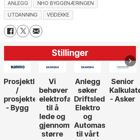
ANLEGG
NHO BYGGENÆRINGEN
UTDANNING
VEIDEKKE
Stillinger
Anlegg
Senior
Senior
Prosjekt
søker
Kalkulatør
Tilbudsleder
r
agfolk
Driftsleder
- Asker
Anlegg
Elektro
- Oslo
og
føre
Automasjon
til vårt