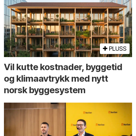
PLUSS
Vil kutte kostnader, byggetid
og klima­avtrykk med nytt
norsk bygge­system