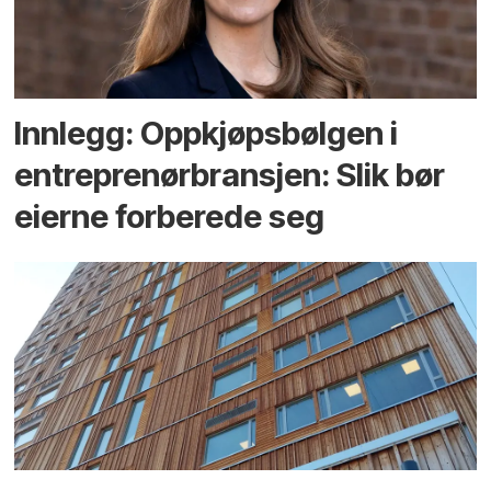
Innlegg: Oppkjøps­bølgen i
entreprenør­bransjen: Slik bør
eierne forberede seg