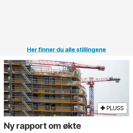
elektro
Hålogal
på
jernbane,
vei og
tunneler
Her finner du alle stillingene
PLUSS
Ny rapport om økte