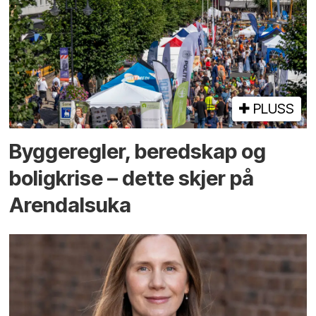
PLUSS
Bygge­regler, beredskap og
bolig­krise – dette skjer på
Arendals­uka