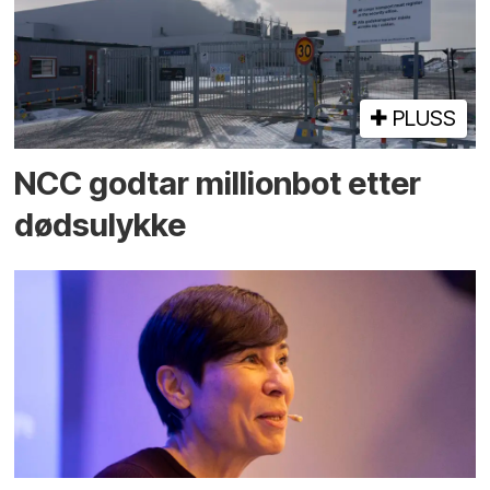
PLUSS
NCC godtar millionbot etter
dødsulykke