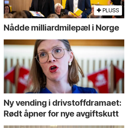
PLUSS
Nådde milliard­­milepæl i Norge
Ny vending i drivstoffdramaet:
Rødt åpner for nye avgiftskutt