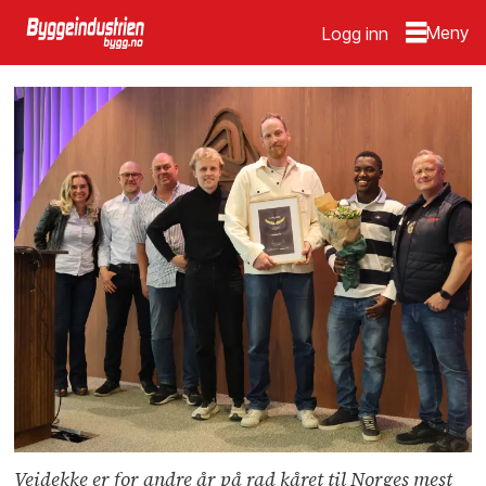
Logg inn
Veidekke er for andre år på rad kåret til Norges mest