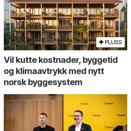
PLUSS
Vil kutte kostnader, byggetid
og klima­avtrykk med nytt
norsk bygge­system